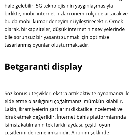
hale gelebilir. 5G teknolojisinin yaygınlaşmasıyla
birlikte, mobil internet hızları önemli ölçüde artacak ve
bu da mobil kumar deneyimini iyileştirecektir. Örnek
olarak, birkaç siteler, düşük internet hız seviyelerinde
bile sorunsuz bir yaşantı sunmak için optimize
tasarlanmış oyunlar oluşturmaktadır.
Betgaranti display
Söz konusu teşvikler, ekstra artık aktivite oynamanızı ile
elde etme olasılığınızı çoğaltmanızı mümkün kılabilir.
Lakin, ikramiyelerin şartlarını dikkatlice incelemek ve
idrak etmek değerlidir. İnternet bahis platformlarında
isimsiz katılmanın tek farklı faydası, çeşitli oyun
çeşitlerini deneme imkanıdır. Anonim şeklinde