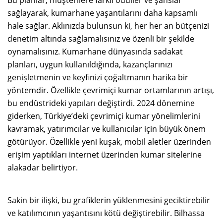
Bu planlar, müşterilere farklı ödüller ve şanslar
sağlayarak, kumarhane yaşantılarını daha kapsamlı
hale sağlar. Aklınızda bulunsun ki, her her an bütçenizi
denetim altında sağlamalısınız ve özenli bir şekilde
oynamalısınız. Kumarhane dünyasında sadakat
planları, uygun kullanıldığında, kazançlarınızı
genişletmenin ve keyfinizi çoğaltmanın harika bir
yöntemdir. Özellikle çevrimiçi kumar ortamlarının artışı,
bu endüstrideki yapıları değiştirdi. 2024 dönemine
giderken, Türkiye’deki çevrimiçi kumar yönelimlerini
kavramak, yatırımcılar ve kullanıcılar için büyük önem
götürüyor. Özellikle yeni kuşak, mobil aletler üzerinden
erişim yaptıkları internet üzerinden kumar sitelerine
alakadar belirtiyor.
Sakin bir ilişki, bu grafiklerin yüklenmesini geciktirebilir
ve katılımcının yaşantısını kötü değiştirebilir. Bilhassa