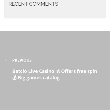
RECENT COMMENTS
PREVIOUS
Betcio Live Casino 💰 Offers free spin
💰 Big games catalog