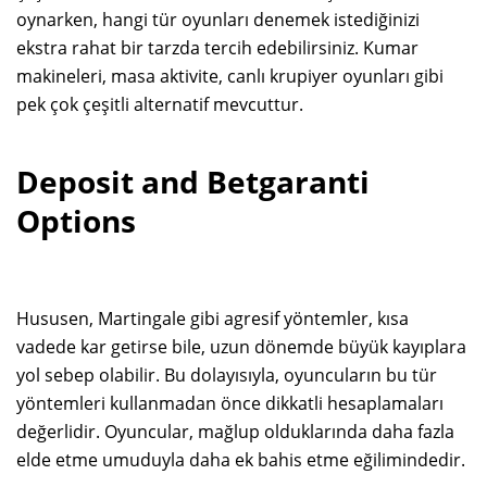
oynarken, hangi tür oyunları denemek istediğinizi
ekstra rahat bir tarzda tercih edebilirsiniz. Kumar
makineleri, masa aktivite, canlı krupiyer oyunları gibi
pek çok çeşitli alternatif mevcuttur.
Deposit and Betgaranti
Options
Hususen, Martingale gibi agresif yöntemler, kısa
vadede kar getirse bile, uzun dönemde büyük kayıplara
yol sebep olabilir. Bu dolayısıyla, oyuncuların bu tür
yöntemleri kullanmadan önce dikkatli hesaplamaları
değerlidir. Oyuncular, mağlup olduklarında daha fazla
elde etme umuduyla daha ek bahis etme eğilimindedir.