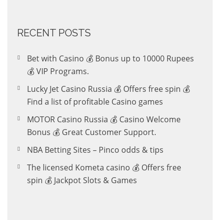
RECENT POSTS
Bet with Casino 💰 Bonus up to 10000 Rupees
💰 VIP Programs.
Lucky Jet Casino Russia 💰 Offers free spin 💰
Find a list of profitable Casino games
MOTOR Casino Russia 💰 Casino Welcome
Bonus 💰 Great Customer Support.
NBA Betting Sites – Pinco odds & tips
The licensed Kometa casino 💰 Offers free
spin 💰 Jackpot Slots & Games