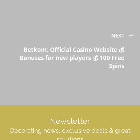
NEXT
Betkom: Official Casino Website 💰
Bonuses for new players 💰 100 Free
Spins
Newsletter
Decorating news, exclusive deals & great
solutions