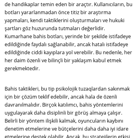
de handikaplar temin eden bir araçtır. Kullanıcıların, bu
botları yararlanmadan önce titiz bir araştırma
yapmaları, kendi taktiklerini oluşturmaları ve hukuki
şartları göz huzurunda tutmaları değerlidir.
Kumarhane bahis botları, yerinde bir şekilde istifadeye
edildiğinde faydalı sağlanabilir, ancak hatalı istifadeye
edildiğinde ciddi kayıplara yol verebilir. Bu nedenle, her
her daim özenli ve bilinçli bir yaklaşım kabul etmek
gerekmektedir.
Bahis taktikleri, bu tip psikolojik tuzaqlardan sakınmak
için bir çözüm teklif edebilir, ancak hala de özenli
davranılmalıdır. Birçok katılımcı, bahis yöntemlerini
uygulayarak daha disiplinli bir görüş almaya çalışır.
Belirli bir yöntem ilişkili kalmak, oyuncuların kaybını
denetim etmelerine ve bütçelerini daha daha iyi idare
etmelerine destek olabilir. Ancak, bu stratejilerin etkisi,