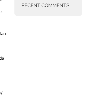
RECENT COMMENTS
e
ne
ları
yda
ayı