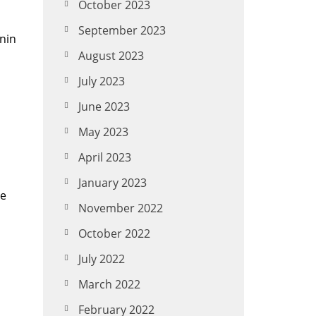
October 2023
September 2023
enin
August 2023
July 2023
June 2023
May 2023
April 2023
January 2023
de
November 2022
October 2022
July 2022
March 2022
February 2022