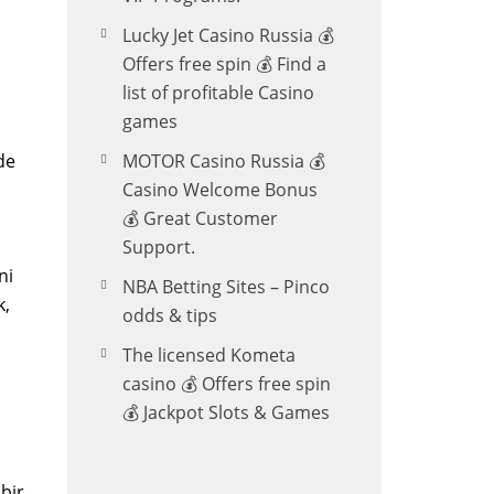
Lucky Jet Casino Russia 💰
Offers free spin 💰 Find a
list of profitable Casino
games
de
MOTOR Casino Russia 💰
Casino Welcome Bonus
💰 Great Customer
Support.
ni
NBA Betting Sites – Pinco
k,
odds & tips
The licensed Kometa
casino 💰 Offers free spin
💰 Jackpot Slots & Games
bir