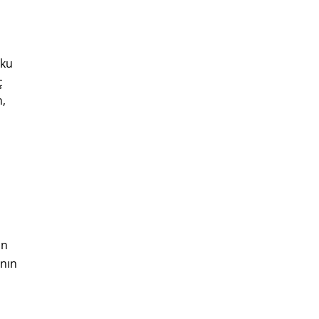
uku
ç
n,
ın
ının