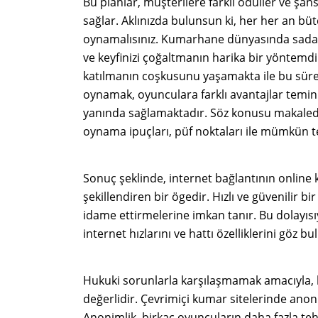
Bu planlar, müşterilere farklı ödüller ve şa
sağlar. Aklınızda bulunsun ki, her her an büt
oynamalısınız. Kumarhane dünyasında sadakat
ve keyfinizi çoğaltmanın harika bir yöntemdi
katılmanın coşkusunu yaşamakta ile bu süreçt
oynamak, oyunculara farklı avantajlar temin
yanında sağlamaktadır. Söz konusu makalede,
oynama ipuçları, püf noktaları ile mümkün te
Sonuç şeklinde, internet bağlantının online 
şekillendiren bir ögedir. Hızlı ve güvenilir bi
idame ettirmelerine imkan tanır. Bu dolayıs
internet hızlarını ve hattı özelliklerini göz b
Hukuki sorunlarla karşılaşmamak amacıyla,
değerlidir. Çevrimiçi kumar sitelerinde anonim
Anonimlik, birkaç oyuncuların daha fazla teh