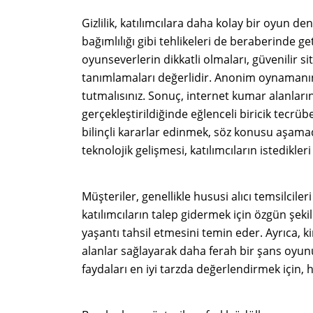
Gizlilik, katılımcılara daha kolay bir oyun d
bağımlılığı gibi tehlikeleri de beraberinde 
oyunseverlerin dikkatli olmaları, güvenilir s
tanımlamaları değerlidir. Anonim oynamanın k
tutmalısınız. Sonuç, internet kumar alanların
gerçekleştirildiğinde eğlenceli biricik tecr
bilinçli kararlar edinmek, söz konusu aşamad
teknolojik gelişmesi, katılımcıların istedik
Müşteriler, genellikle hususi alıcı temsilcile
katılımcıların talep gidermek için özgün şeki
yaşantı tahsil etmesini temin eder. Ayrıca, k
alanlar sağlayarak daha ferah bir şans oyu
faydaları en iyi tarzda değerlendirmek için,