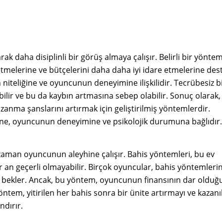
ak daha disiplinli bir görüş almaya çalışır. Belirli bir yönte
 etmelerine ve bütçelerini daha daha iyi idare etmelerine des
un niteliğine ve oyuncunun deneyimine ilişkilidir. Tecrübesiz b
lir ve bu da kaybın artmasına sebep olabilir. Sonuç olarak,
zanma şanslarını artırmak için geliştirilmiş yöntemlerdir.
ürüne, oyuncunun deneyimine ve psikolojik durumuna bağlıdır.
r zaman oyuncunun aleyhine çalışır. Bahis yöntemleri, bu ev
 an geçerli olmayabilir. Birçok oyuncular, bahis yöntemlerin
 bekler. Ancak, bu yöntem, oyuncunun finansının dar olduğ
ntem, yitirilen her bahis sonra bir ünite artırmayı ve kazanı
ndırır.