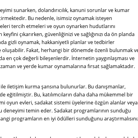
eneyimi sunarken, dolandırıcılık, kanuni sorunlar ve kumar
getirmektedir. Bu nedenle, isimsiz oynamak isteyen
iteleri tercih etmeleri ve oyun oynarken hudutlarını
eyfini çıkarırken, güvenliğinizi ve sağlığınızı da ön planda
da gizli oynamak, hakkaniyetli planlar ve tedbirler
übe oluşabilir. Fakat, herhangi bir dönemde özenli bulunmak v
a en çok değerli bileşenlerdir. İnternetin yaygınlaşması ve
leri zaman ve yerde kumar oynamalarına fırsat sağlamaktadır.
ri ile iletişim kurma şansına bulunurlar. Bu danışmanlar,
lde eğitilmiştir. Bu, katılımcıların daha daha mükemmel bir
imi oyun evleri, sadakat sistemi üyelerine özgün alanlar veya
nu deneyimi temin eder. Sadakat programlarının sunduğu
 hangi programların en iyi ödülleri sunduğunu araştırmalısını