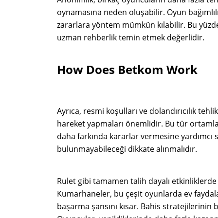
oynamasına neden oluşabilir. Oyun bağımlılığ
zararlara yöntem mümkün kılabilir. Bu yüzden
uzman rehberlik temin etmek değerlidir.
How Does Betkom Work
Ayrıca, resmi koşulları ve dolandırıcılık tehl
hareket yapmaları önemlidir. Bu tür ortamlar
daha farkında kararlar vermesine yardımcı sa
bulunmayabileceği dikkate alınmalıdır.
Rulet gibi tamamen talih dayalı etkinliklerde 
Kumarhaneler, bu çeşit oyunlarda ev faydalar
başarma şansını kısar. Bahis stratejilerinin 