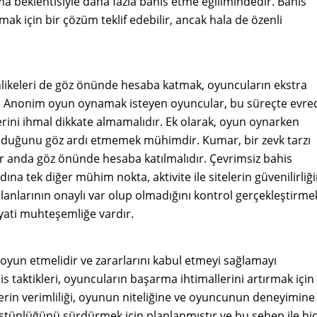
a beklentisiyle daha fazla bahis etme eğilimindedir. Bahis
nmak için bir çözüm teklif edebilir, ancak hala de özenli
hlikeleri de göz önünde hesaba katmak, oyuncuların ekstra
ir. Anonim oyun oynamak isteyen oyuncular, bu süreçte evre
lerini ihmal dikkate almamalıdır. Ek olarak, oyun oynarken
 olduğunu göz ardı etmemek mühimdir. Kumar, bir zevk tarzı
ir anda göz önünde hesaba katılmalıdır. Çevrimsiz bahis
na tek diğer mühim nokta, aktivite ile sitelerin güvenilirliği
 alanlarının onaylı var olup olmadığını kontrol gerçekleştirme
ayati muhteşemliğe vardır.
yun etmelidir ve zararlarını kabul etmeyi sağlamayı
 taktikleri, oyuncuların başarma ihtimallerini artırmak için
lerin verimliliği, oyunun niteliğine ve oyuncunun deneyimine
stünlüğünü sürdürmek için planlanmıştır ve bu sebep ile hiç