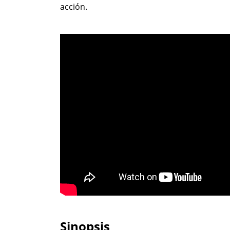
acción.
Sinopsis