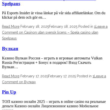
Spelpaus
På Esports Insider är vissa länkar på vår sida affiliatelänkar. Om du
klickar på dem och gör en…
Read More
February 18, 2025
February 18, 2025
Posted in
1
Leave a
Comment
on Casinon utan svensk licens – Spela casino utan
Spelpaus
Вулкан
Казино Вулкан Россия – играть в игровые автоматы Vulkan
Russia Регистрация + Бонус в подарок! Вход Скачать
Вулкан…
Read More
February 17, 2025
February 17, 2025
Posted in
1
Leave a
Comment
on Вулкан
Pin Up
ТОП казино онлайн 2025 – играть в online casino на реальные
деньги Казино онлайн Лицензионное казино Мобильное