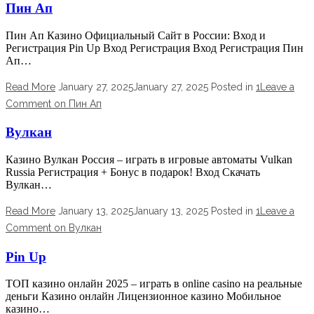
Пин Ап
Пин Ап Казино Официальный Сайт в России: Вход и
Регистрация Pin Up Вход Регистрация Вход Регистрация Пин
Ап…
Read More
January 27, 2025
January 27, 2025
Posted in
1
Leave a
Comment
on Пин Ап
Вулкан
Казино Вулкан Россия – играть в игровые автоматы Vulkan
Russia Регистрация + Бонус в подарок! Вход Скачать
Вулкан…
Read More
January 13, 2025
January 13, 2025
Posted in
1
Leave a
Comment
on Вулкан
Pin Up
ТОП казино онлайн 2025 – играть в online casino на реальные
деньги Казино онлайн Лицензионное казино Мобильное
казино…