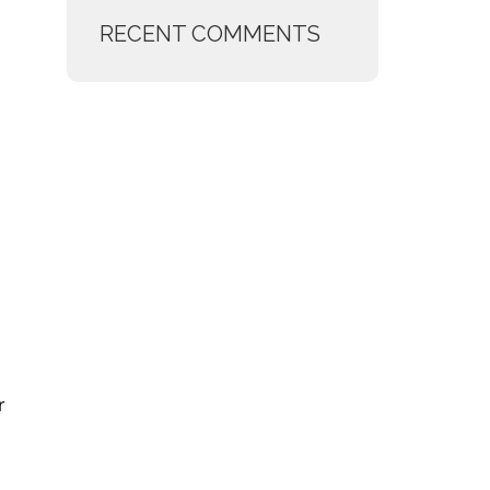
RECENT COMMENTS
r