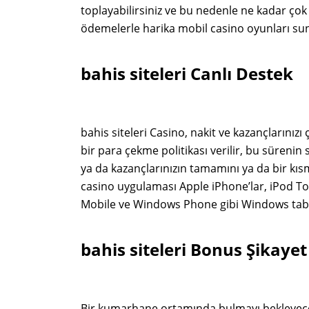
toplayabilirsiniz ve bu nedenle ne kadar çok 
ödemelerle harika mobil casino oyunları su
bahis siteleri Canlı Destek
bahis siteleri Casino, nakit ve kazançlarınızı
bir para çekme politikası verilir, bu süreni
ya da kazançlarınızın tamamını ya da bir kısm
casino uygulaması Apple iPhone’lar, iPod Tou
Mobile ve Windows Phone gibi Windows tabanlı
bahis siteleri Bonus Şikayet
Bir kumarhane ortamında bulmayı bekleyeceği