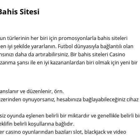
Bahis Sitesi
n türlerinin her biri için promosyonlarla bahis siteleri
iyi şekilde yararlanın. Futbol dünyasıyla bağlantılı olan
ınızı daha da artırabilirsiniz. Bir bahis siteleri Casino
zanma şansı ile en iyi kazananlardan biri olmak için yeni bir
sanslanır ve düzenlenir, örn.
 üzerinden oynuyorsanız, hesabınıza bağlayabileceğiniz cihaz
oyunda eşlenen belirli bir miktardır ve genellikle belirli bi
ifin belirli koşullarına bağlıdır.
r casino oyunlarından bazıları slot, blackjack ve video