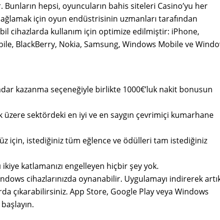
. Bunların hepsi, oyuncuların bahis siteleri Casino’yu her
 sağlamak için oyun endüstrisinin uzmanları tarafından
bil cihazlarda kullanım için optimize edilmiştir: iPhone,
Mobile, BlackBerry, Nokia, Samsung, Windows Mobile ve Wind
kadar kazanma seçeneğiyle birlikte 1000€’luk nakit bonusun
ak üzere sektördeki en iyi ve en saygın çevrimiçi kumarhane
çin, istediğiniz tüm eğlence ve ödülleri tam istediğiniz
ı ikiye katlamanızı engelleyen hiçbir şey yok.
Windows cihazlarınızda oynanabilir. Uygulamayı indirerek artı
rda çıkarabilirsiniz. App Store, Google Play veya Windows
başlayın.