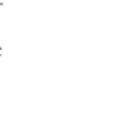
lı
ik
ir