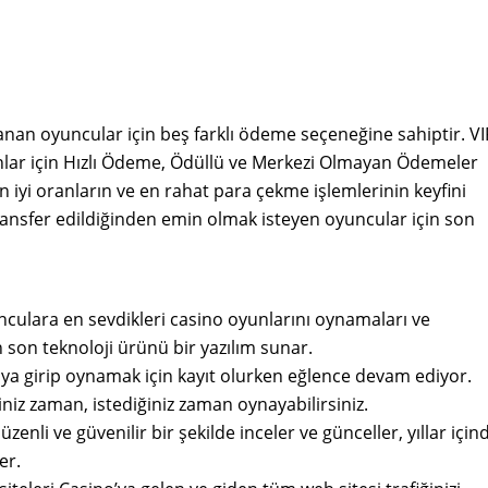
lanan oyuncular için beş farklı ödeme seçeneğine sahiptir. VI
nlar için Hızlı Ödeme, Ödüllü ve Merkezi Olmayan Ödemeler
n iyi oranların ve en rahat para çekme işlemlerinin keyfini
transfer edildiğinden emin olmak isteyen oyuncular için son
unculara en sevdikleri casino oyunlarını oynamaları ve
 son teknoloji ürünü bir yazılım sunar.
ya girip oynamak için kayıt olurken eğlence devam ediyor.
iniz zaman, istediğiniz zaman oynayabilirsiniz.
üzenli ve güvenilir bir şekilde inceler ve günceller, yıllar için
er.