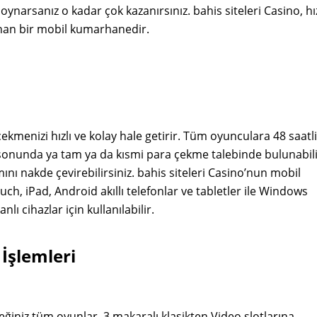
oynarsanız o kadar çok kazanırsınız. bahis siteleri Casino, hız
nan bir mobil kumarhanedir.
 çekmenizi hızlı ve kolay hale getirir. Tüm oyunculara 48 saatl
n sonunda ya tam ya da kısmi para çekme talebinde bulunabil
ını nakde çevirebilirsiniz. bahis siteleri Casino’nun mobil
ch, iPad, Android akıllı telefonlar ve tabletler ile Windows
 cihazlar için kullanılabilir.
 İşlemleri
niz tüm oyunlar, 3 makaralı klasikten Video slotlarına,