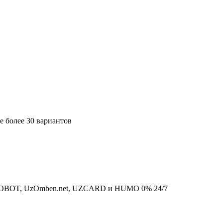
еще более 30 вариантов
AYROBOT, UzOmben.net, UZCARD и HUMO 0% 24/7