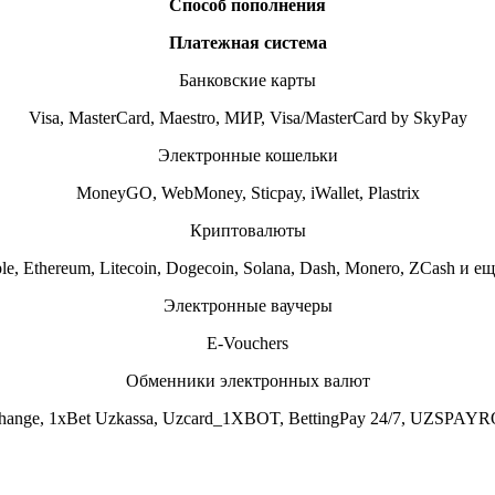
Способ пополнения
Платежная система
Банковские карты
Visa, MasterCard, Maestro, МИР, Visa/MasterCard by SkyPay
Электронные кошельки
MoneyGO, WebMoney, Sticpay, iWallet, Plastrix
Криптовалюты
ple, Ethereum, Litecoin, Dogecoin, Solana, Dash, Monero, ZCash и 
Электронные ваучеры
E-Vouchers
Обменники электронных валют
ange, 1xBet Uzkassa, Uzcard_1XBOT, BettingPay 24/7, UZSP