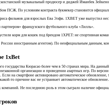
казахстанский музыкальный продюсер и диджей Иманбек Зейкено
бом ПСЖ. По условиям контракта букмекер становится официал
триса фильмов для взрослых Ева Элфи. 1XBET уже выпустил нес
 партнером» французского футбольного клуба «Лилль».
стили корм для кошек под брендом 1XPET: не спортивная команд
 в России иностранным агентом). По неофициальным данным, конт
е 1xBet
ого государства Кюрасао более чем в 50 странах мира. На данн
незаконной организации и проведении азартных игр. По версии сл
ей. Если на смартфоне активировано автоматическое обновление
какой-то причине вас не устраивает автоматическое обновление.
х компаний. Не последнюю роль в этом сыграло наличие офици
гроков