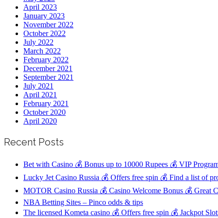
April 2023
January 2023
November 2022
October 2022
July 2022
March 2022
February 2022
December 2021
September 2021
July 2021
April 2021
February 2021
October 2020
April 2020
Recent Posts
Bet with Casino 💰 Bonus up to 10000 Rupees 💰 VIP Program
Lucky Jet Casino Russia 💰 Offers free spin 💰 Find a list of p
MOTOR Casino Russia 💰 Casino Welcome Bonus 💰 Great Cu
NBA Betting Sites – Pinco odds & tips
The licensed Kometa casino 💰 Offers free spin 💰 Jackpot Sl