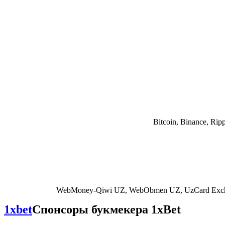
Bitcoin, Binance, Rip
WebMoney-Qiwi UZ, WebObmen UZ, UzCard Exch
1xbet
Спонсоры букмекера 1xBet