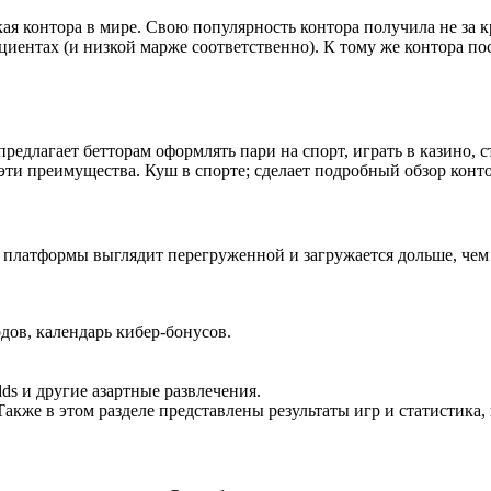
кая контора в мире. Свою популярность контора получила не за 
циентах (и низкой марже соответственно). К тому же контора по
длагает бетторам оформлять пари на спорт, играть в казино, с
эти преимущества. Куш в спорте; сделает подробный обзор конт
а платформы выглядит перегруженной и загружается дольше, чем
дов, календарь кибер-бонусов.
d odds и другие азартные развлечения.
 Также в этом разделе представлены результаты игр и статистика