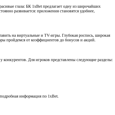
красивые глаза: БК 1xBet предлагает одну из широчайших
стоянно развивается: приложения становятся удобнее,
тавить на виртуальные и TV-игры. Глубокая роспись, широкая
оры пройдемся от коэффициентов до бонусов и акций.
 у конкурентов. Для игроков представлены следующие разделы:
, подробная информация по 1xBet.