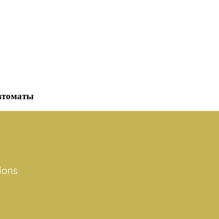
автоматы
ions