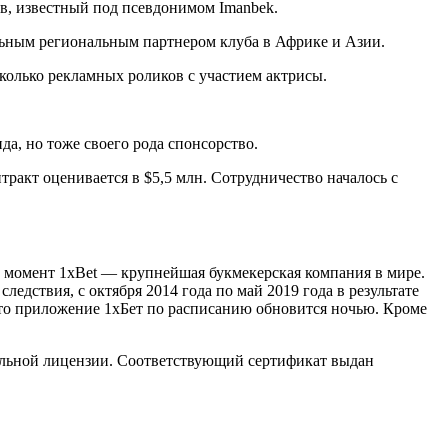
в, известный под псевдонимом Imanbek.
ьным региональным партнером клуба в Африке и Азии.
колько рекламных роликов с участием актрисы.
а, но тоже своего рода спонсорство.
ракт оценивается в $5,5 млн. Сотрудничество началось с
ый момент 1xBet — крупнейшая букмекерская компания в мире.
едствия, с октября 2014 года по май 2019 года в результате
, то приложение 1хБет по расписанию обновится ночью. Кроме
альной лицензии. Соответствующий сертификат выдан