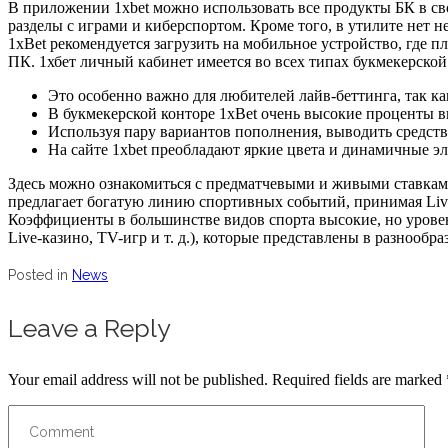
В приложении 1xbet можно использовать все продукты БК в св
разделы с играми и киберспортом. Кроме того, в утилите нет 
1xBet рекомендуется загрузить на мобильное устройство, где п
ПК. 1хбет личный кабинет имеется во всех типах букмекерско
Это особенно важно для любителей лайв-беттинга, так ка
В букмекерской конторе 1xBet очень высокие проценты в
Используя пару вариантов пополнения, выводить средст
На сайте 1xbet преобладают яркие цвета и динамичные эл
Здесь можно ознакомиться с предматчевыми и живыми ставками
предлагает богатую линию спортивных событий, принимая Live 
Коэффициенты в большинстве видов спорта высокие, но уровень
Live-казино, TV-игр и т. д.), которые представлены в разнообра
Posted in
News
Leave a Reply
Your email address will not be published.
Required fields are marked