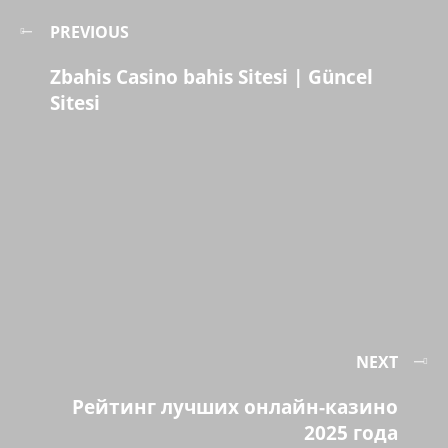
PREVIOUS
Zbahis Casino bahis Sitesi | Güncel
Sitesi
NEXT
Рейтинг лучших онлайн-казино
2025 года