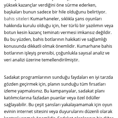
yüksek kazançlar verdiğini öne sürme ederken,
başkaları bunun sadece bir hile olduğunu belirtiyor.
bahis siteleri
Kumarhaneler, sıklıkla şans oyunları
hakkında kurulu olduğu için, her türlü bir yazılımın veya
botun kesin kazanç teminatı vermesi imkansız değildir.
Bu bu yüzden, bahis botlarının hakikati ve sağlamlığı
konusunda dikkatli olmak önemlidir. Kumarhane bahis
botlarının işleyiş prensibi, çoğunlukla sayısal analiz ve
veri analizi üzerine temellendirilmiştir.
Sadakat programlarının sunduğu faydaları en iyi tarzda
gözden geçirmek için, planın sunduğu tüm fırsatları
izleme yapmalısınız. Bu kampanyalar, sadakat planı
katılımcılarına fazladan puanlar veya özel ödüller
sağlayabilir. Bu çeşit şansları yakalayamamak için oyun
evinin internet sitesini veya duyurularını düzenli olarak