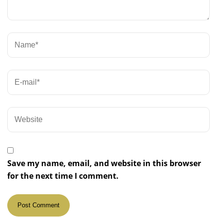
Save my name, email, and website in this browser
for the next time I comment.