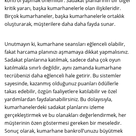
kontrol yapmak önemlidir. Sadakat planlarının bir diğer
kritik yararı, başka kumarhanelerle olan ilişkileridir.
Birçok kumarhaneler, başka kumarhanelerle ortaklık
oluşturarak, müşterilere daha daha fayda sunar.
Unutmayın ki, kumarhane seansları eğlenceli olabilir,
fakat harcama planınızı aşmamaya dikkat yapmalısınız.
Sadakat planlarına katılmak, sadece daha çok oyun
katılmakla sınırlı değildir, aynı zamanda kumarhane
tecrübenizi daha eğlenceli hale getirir. Bu sistemler
sayesinde, kazanmış olduğunuz puanları ödüllerle
takas edebilir, özgün faaliyetlere katılabilir ve özel
yardımlardan faydalanabilirsiniz. Bu dolayısıyla,
kumarhanelerdeki sadakat planlarını izleme
gerçekleştirmek ve bu olanakları değerlendirmek, her
müşterinin özen göstermesi gereken bir meseledir.
Sonuç olarak, kumarhane bankroll’unuzu büyütmek