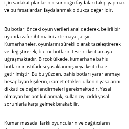
için sadakat planlarının sunduğu faydaları takip yapmak
ve bu fırsatlardan faydalanmak oldukça değerlidir.
Bu botlar, önceki oyun verileri analiz ederek, belirli bir
oyunda zafer ihtimalini artırmaya çalışır.
Kumarhaneler, oyunlarını sürekli olarak tazeleştirerek
ve değiştirerek, bu tür botların tesirini kısıtlamaya
uğraşmaktadır. Birçok ülkede, kumarhane bahis
botlarının istifadesi yasaklanmış veya kısıtlı hale
getirilmiştir. Bu bu yüzden, bahis botları yararlanmayı
hesaplayan kişilerin, ikamet ettikleri ülkenin yasalarını
dikkatlice değerlendirmeleri gerekmektedir. Yasal
olmayan bir bot kullanmak, kullanıcıyı ciddi yasal
sorunlarla karşı gelmek bırakabilir.
Kumar masada, farklı oyuncuların ve dağıtıcıların