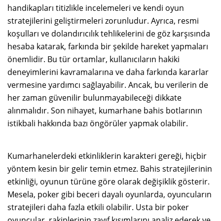
handikapları titizlikle incelemeleri ve kendi oyun
stratejilerini geliştirmeleri zorunludur. Ayrıca, resmi
koşulları ve dolandırıcılık tehlikelerini de göz karşısında
hesaba katarak, farkında bir şekilde hareket yapmaları
önemlidir. Bu tür ortamlar, kullanıcıların hakiki
deneyimlerini kavramalarına ve daha farkında kararlar
vermesine yardımcı sağlayabilir. Ancak, bu verilerin de
her zaman güvenilir bulunmayabileceği dikkate
alınmalıdır. Son nihayet, kumarhane bahis botlarının
istikbali hakkında bazı öngörüler yapmak olabilir.
Kumarhanelerdeki etkinliklerin karakteri gereği, hiçbir
yöntem kesin bir gelir temin etmez. Bahis stratejilerinin
etkinliği, oyunun türüne göre olarak değişiklik gösterir.
Mesela, poker gibi beceri dayalı oyunlarda, oyuncuların
stratejileri daha fazla etkili olabilir. Usta bir poker
oyuncular, rakiplerinin zayıf kısımlarını analiz ederek ve