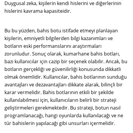
Duygusal zeka, kişilerin kendi hislerini ve diğerlerinin
hislerini kavrama kapasiteidir.
Bu bu yüzden, bahis botu istifade etmeyi planlayan
kişilerin, emniyetli bilgilerden bilgi kazanımları ve
botların eski performanslarını araştırmaları
zorunludur. Sonuç olarak, kumarhane bahis botları,
bazı kullanıcılar için cazip bir seçenek olabilir. Ancak, bu
botların gerçekliği ve güvenilirliği konusunda dikkatli
olmak önemlidir. Kullanıcılar, bahis botlarının sunduğu
avantajları ve dezavantajları dikkate alarak, bilinçli bir
karar vermelidir. Bahis botlarının etkili bir şekilde
kullanılabilmesi için, kullanıcıların belirli bir strateji
geliştirmeleri gerekmektedir. Bu strateji, botun nasıl
programlanacağı, hangi oyunlarda kullanılacağı ve ne
tür bahislerin yapılacağı gibi unsurları içermelidir.