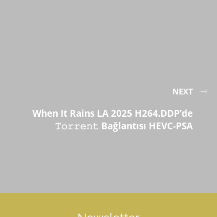
NEXT
When It Rains LA 2025 H264.DDP’de
𝚃𝚘𝚛𝚛𝚎𝚗𝚝 Bağlantısı HEVC-PSA