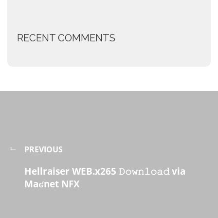
RECENT COMMENTS
PREVIOUS
Hellraiser WEB.x265 𝙳𝚘𝚠𝚗𝚕𝚘𝚊𝚍 via
Maʛnet NFX