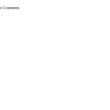
me I comment.