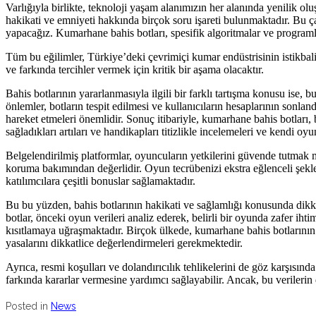
Varlığıyla birlikte, teknoloji yaşam alanımızın her alanında yenilik o
hakikati ve emniyeti hakkında birçok soru işareti bulunmaktadır. Bu 
yapacağız. Kumarhane bahis botları, spesifik algoritmalar ve programla
Tüm bu eğilimler, Türkiye’deki çevrimiçi kumar endüstrisinin istikbal
ve farkında tercihler vermek için kritik bir aşama olacaktır.
Bahis botlarının yararlanmasıyla ilgili bir farklı tartışma konusu ise, 
önlemler, botların tespit edilmesi ve kullanıcıların hesaplarının sonla
hareket etmeleri önemlidir. Sonuç itibariyle, kumarhane bahis botları, baz
sağladıkları artıları ve handikapları titizlikle incelemeleri ve kendi oyun
Belgelendirilmiş platformlar, oyuncuların yetkilerini güvende tutmak m
koruma bakımından değerlidir. Oyun tecrübenizi ekstra eğlenceli şekle g
katılımcılara çeşitli bonuslar sağlamaktadır.
Bu bu yüzden, bahis botlarının hakikati ve sağlamlığı konusunda dikkat
botlar, önceki oyun verileri analiz ederek, belirli bir oyunda zafer iht
kısıtlamaya uğraşmaktadır. Birçok ülkede, kumarhane bahis botlarının is
yasalarını dikkatlice değerlendirmeleri gerekmektedir.
Ayrıca, resmi koşulları ve dolandırıcılık tehlikelerini de göz karşısın
farkında kararlar vermesine yardımcı sağlayabilir. Ancak, bu verileri
Posted in
News