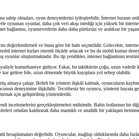
ına sahip olmaları, oyun deneyimlerini iyileştirebilir. İnternet hızının 
le oynanan oyunlar, daha çok veri akışı istediği için yüksek bir internet
ernet bağlantısı, oyunseverlerin daha daha pürüzsüz ve aralıksız bir yaşan
nı değerlendirmeli ve buna göre bir hattı seçmelidir. Gelecekte, interne
 mobil internet hızları önemli ölçüde artacak ve bu da mobil kumar deneyim
 oyunlar oluşturmaktadır. Bu tip yenilikler, internet bağlantının tesirini
yaliyle kumarhaneye gidiyor. Fakat, bu taktiklerin çoğu, uzun vadede k
e kar getirse bile, uzun dönemde büyük kayıplara yol sebep olabilir.
rüş almaya çalışır. Belirli bir yöntem ilişkili kalmak, oyuncuların kaybı
oyuncunun deneyimine ilişkilidir. Tecrübesiz bir oyuncu, yöntemi hayata g
ırmak için geliştirilmiş yöntemlerdir.
endi incelemelerini gerçekleştirmeleri mühimdir. Bahis botlarının bir di
örleri ortadan kaldırarak daha mantıklı ve analitik bir yaklaşım benims
tli hesaplamaları değerlidir. Oyuncular, mağlup olduklarında daha fazl