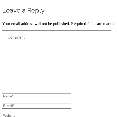
Leave a Reply
Your email address will not be published.
Required fields are marked