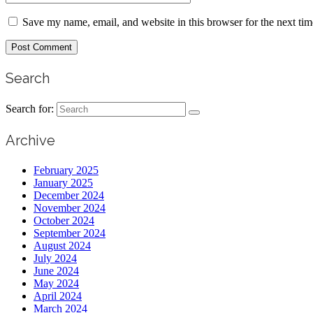
Save my name, email, and website in this browser for the next ti
Search
Search for:
Archive
February 2025
January 2025
December 2024
November 2024
October 2024
September 2024
August 2024
July 2024
June 2024
May 2024
April 2024
March 2024