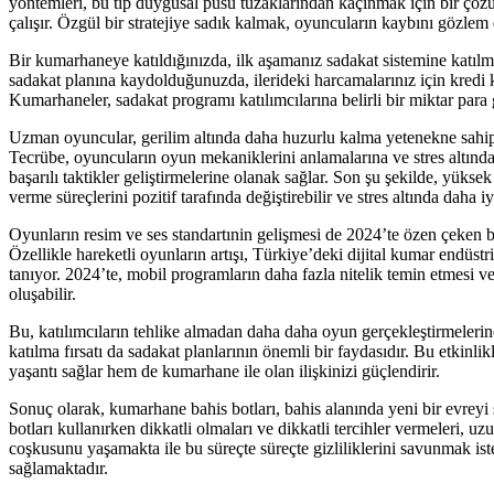
yöntemleri, bu tip duygusal pusu tuzaklarından kaçınmak için bir çözüm
çalışır. Özgül bir stratejiye sadık kalmak, oyuncuların kaybını gözlem 
Bir kumarhaneye katıldığınızda, ilk aşamanız sadakat sistemine katılma
sadakat planına kaydolduğunuzda, ilerideki harcamalarınız için kredi k
Kumarhaneler, sadakat programı katılımcılarına belirli bir miktar para
Uzman oyuncular, gerilim altında daha huzurlu kalma yetenekne sahip o
Tecrübe, oyuncuların oyun mekaniklerini anlamalarına ve stres altında 
başarılı taktikler geliştirmelerine olanak sağlar. Son şu şekilde, yük
verme süreçlerini pozitif tarafında değiştirebilir ve stres altında daha i
Oyunların resim ve ses standartınin gelişmesi de 2024’te özen çeken bir 
Özellikle hareketli oyunların artışı, Türkiye’deki dijital kumar endüst
tanıyor. 2024’te, mobil programların daha fazla nitelik temin etmesi 
oluşabilir.
Bu, katılımcıların tehlike almadan daha daha oyun gerçekleştirmelerine
katılma fırsatı da sadakat planlarının önemli bir faydasıdır. Bu etkinlik
yaşantı sağlar hem de kumarhane ile olan ilişkinizi güçlendirir.
Sonuç olarak, kumarhane bahis botları, bahis alanında yeni bir evreyi s
botları kullanırken dikkatli olmaları ve dikkatli tercihler vermeleri, 
coşkusunu yaşamakta ile bu süreçte süreçte gizliliklerini savunmak is
sağlamaktadır.