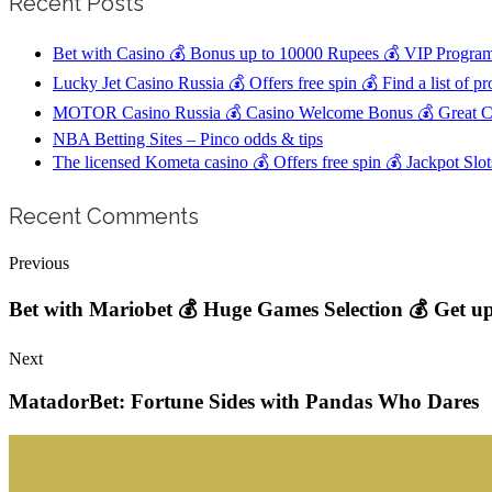
Recent Posts
Bet with Casino 💰 Bonus up to 10000 Rupees 💰 VIP Program
Lucky Jet Casino Russia 💰 Offers free spin 💰 Find a list of p
MOTOR Casino Russia 💰 Casino Welcome Bonus 💰 Great Cu
NBA Betting Sites – Pinco odds & tips
The licensed Kometa casino 💰 Offers free spin 💰 Jackpot Sl
Recent Comments
Previous
Bet with Mariobet 💰 Huge Games Selection 💰 Get u
Next
MatadorBet: Fortune Sides with Pandas Who Dares