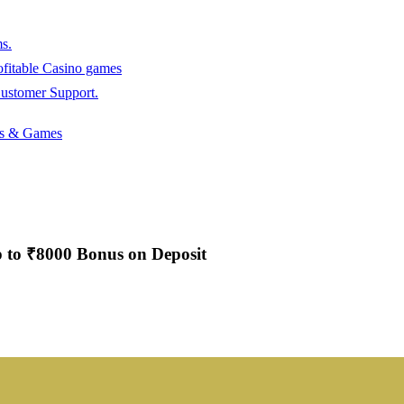
s.
rofitable Casino games
stomer Support.
ots & Games
p to ₹8000 Bonus on Deposit