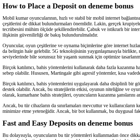
How to Place a Deposit on deneme bonus
Mobil kumar oyuncularının, hızlı ve stabil bir mobil internet bağlantıs
çeşitlerini de dikkat bulundurmaları önemlidir. Lakin, gerçek krupiyeler
tecrübesini mühim ölçüde şekillendirebilir. Çabuk ve istikrarlı bir int
ilişkinin güvenilirliği de bakış bulundurulmalıdır.
Oyuncular, oyun çeşitlerine ve oynama biçimlerine göre internet hızları
da belirgin hale gelebilir. 5G teknolojisinin yaygınlaşmasıyla birlikte,
seviyelerinde bile sorunsuz bir yaşantı sunmak için optimize tasarlanmış
Birçok katılımcı, bahis yöntemlerini kullanarak daha fazla kazanma ha
sebep olabilir. Hususen, Martingale gibi agresif yöntemler, kısa vaded
Birçok katılımcı, bahis yöntemlerini uygulayarak daha disiplinli bir gö
destek olabilir. Ancak, bu stratejilerin etkisi, oyunun niteliğine ve 
olarak, kumarhane bahis stratejileri, oyuncuların kazanma şanslarını art
Ancak, bu tür cihazların da sınırlamaları mevcuttur ve kullanıcıların k
minimize etme yeteneğidir. Ancak, bir bot kullanmak, bu duygusal fakt
Fast and Easy Deposits on deneme bonus
Bu dolayısıyla, oyuncuların bu tür yöntemleri kullanmadan önce dikka