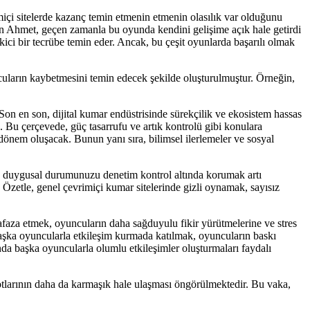
içi sitelerde kazanç temin etmenin etmenin olasılık var olduğunu
lan Ahmet, geçen zamanla bu oyunda kendini gelişime açık hale getirdi
ici bir tecrübe temin eder. Ancak, bu çeşit oyunlarda başarılı olmak
cuların kaybetmesini temin edecek şekilde oluşturulmuştur. Örneğin,
Son en son, dijital kumar endüstrisinde sürekçilik ve ekosistem hassas
k. Bu çerçevede, güç tasarrufu ve artık kontrolü gibi konulara
r dönem oluşacak. Bunun yanı sıra, bilimsel ilerlemeler ve sosyal
en duygusal durumunuzu denetim kontrol altında korumak artı
. Özetle, genel çevrimiçi kumar sitelerinde gizli oynamak, sayısız
faza etmek, oyuncuların daha sağduyulu fikir yürütmelerine ve stres
 Başka oyuncularla etkileşim kurmada katılmak, oyuncuların baskı
ında başka oyuncularla olumlu etkileşimler oluşturmaları faydalı
 botlarının daha da karmaşık hale ulaşması öngörülmektedir. Bu vaka,