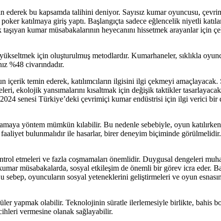
in ederek bu kapsamda talihini deniyor. Sayısız kumar oyuncusu, çevrim
poker katılmaya giriş yaptı. Başlangıçta sadece eğlencelik niyetli katı
sk taşıyan kumar müsabakalarının heyecanını hissetmek arayanlar için çek
yükseltmek için oluşturulmuş metodlardır. Kumarhaneler, sıklıkla oyun
nız %48 civarındadır.
içerik temin ederek, katılımcıların ilgisini ilgi çekmeyi amaçlayacak. 
eri, ekolojik yansımalarını kısaltmak için değişik taktikler tasarlayaca
 2024 senesi Türkiye’deki çevrimiçi kumar endüstrisi için ilgi verici bi
arcamaya yöntem mümkün kılabilir. Bu nedenle sebebiyle, oyun katılırk
 faaliyet bulunmalıdır ile hasarlar, birer deneyim biçiminde görülmelidir
ntrol etmeleri ve fazla coşmamaları önemlidir. Duygusal dengeleri muha
li kumar müsabakalarda, sosyal etkileşim de önemli bir görev icra eder.
 Bu sebep, oyuncuların sosyal yeteneklerini geliştirmeleri ve oyun esnas
ler yapmak olabilir. Teknolojinin süratle ilerlemesiyle birlikte, bahis
cihleri vermesine olanak sağlayabilir.