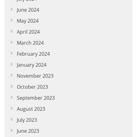
June 2024
May 2024
April 2024
March 2024
February 2024
January 2024
November 2023
October 2023
September 2023
August 2023
July 2023
June 2023