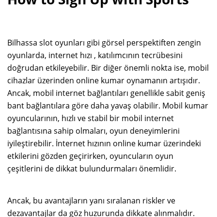
Bilhassa slot oyunları gibi görsel perspektiften zengin
oyunlarda, internet hızı , katılımcının tecrübesini
doğrudan etkileyebilir. Bir diğer önemli nokta ise, mobil
cihazlar üzerinden online kumar oynamanın artışıdır.
Ancak, mobil internet bağlantıları genellikle sabit geniş
bant bağlantılara göre daha yavaş olabilir. Mobil kumar
oyuncularının, hızlı ve stabil bir mobil internet
bağlantısına sahip olmaları, oyun deneyimlerini
iyileştirebilir. İnternet hızının online kumar üzerindeki
etkilerini gözden geçirirken, oyuncuların oyun
çeşitlerini de dikkat bulundurmaları önemlidir.
Ancak, bu avantajların yanı sıralanan riskler ve
dezavantajlar da göz huzurunda dikkate alınmalıdır.