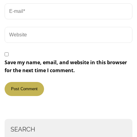
Save my name, email, and website in this browser
for the next time I comment.
SEARCH