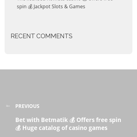
spin 💰 Jackpot Slots & Games
RECENT COMMENTS
PREVIOUS
Bet with Betmatik 💰 Offers free spin
💰 Huge catalog of casino games