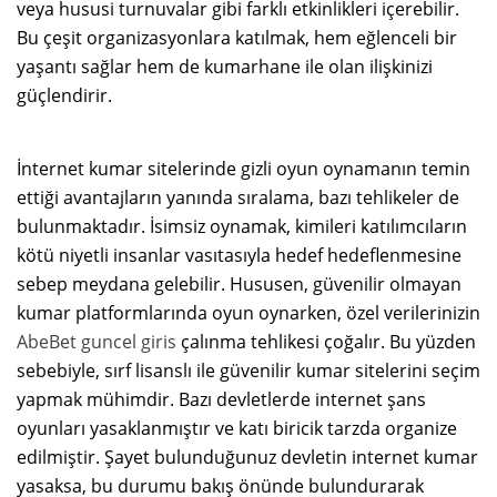
veya hususi turnuvalar gibi farklı etkinlikleri içerebilir.
Bu çeşit organizasyonlara katılmak, hem eğlenceli bir
yaşantı sağlar hem de kumarhane ile olan ilişkinizi
güçlendirir.
İnternet kumar sitelerinde gizli oyun oynamanın temin
ettiği avantajların yanında sıralama, bazı tehlikeler de
bulunmaktadır. İsimsiz oynamak, kimileri katılımcıların
kötü niyetli insanlar vasıtasıyla hedef hedeflenmesine
sebep meydana gelebilir. Hususen, güvenilir olmayan
kumar platformlarında oyun oynarken, özel verilerinizin
AbeBet guncel giris
çalınma tehlikesi çoğalır. Bu yüzden
sebebiyle, sırf lisanslı ile güvenilir kumar sitelerini seçim
yapmak mühimdir. Bazı devletlerde internet şans
oyunları yasaklanmıştır ve katı biricik tarzda organize
edilmiştir. Şayet bulunduğunuz devletin internet kumar
yasaksa, bu durumu bakış önünde bulundurarak