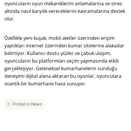
oyuncuların oyun mekaniklerini anlamalarına ve stres
altında nasıl karşılık vereceklerini kavramalarına destek
olur.
Özellikle yeni kuşak, mobil aletler üzerinden erişim
yaptıkları internet üzerinden kumar sitelerine alakadar
belirtiyor. Kullanıcı dostu yüzler ve çabuk ulaşım,
oyuncuların bu platformları seçim yapmasında etkili
gerçekleşiyor. Geleneksel kumarhanelerin sunduğu
deneyimi dijital alana aktaran bu oyunlar, oyunculara
otantik bir kumarhane hava sunuyor.
Posted in
News