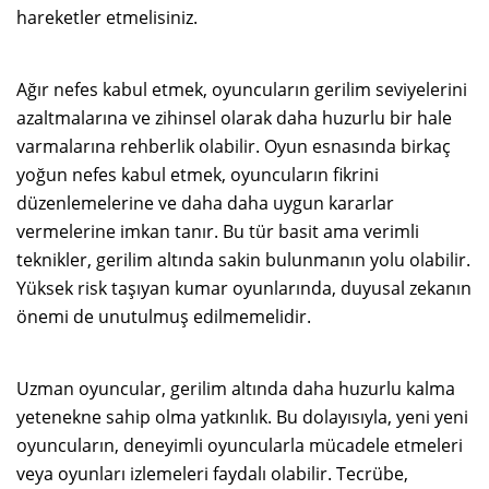
hareketler etmelisiniz.
Ağır nefes kabul etmek, oyuncuların gerilim seviyelerini
azaltmalarına ve zihinsel olarak daha huzurlu bir hale
varmalarına rehberlik olabilir. Oyun esnasında birkaç
yoğun nefes kabul etmek, oyuncuların fikrini
düzenlemelerine ve daha daha uygun kararlar
vermelerine imkan tanır. Bu tür basit ama verimli
teknikler, gerilim altında sakin bulunmanın yolu olabilir.
Yüksek risk taşıyan kumar oyunlarında, duyusal zekanın
önemi de unutulmuş edilmemelidir.
Uzman oyuncular, gerilim altında daha huzurlu kalma
yetenekne sahip olma yatkınlık. Bu dolayısıyla, yeni yeni
oyuncuların, deneyimli oyuncularla mücadele etmeleri
veya oyunları izlemeleri faydalı olabilir. Tecrübe,