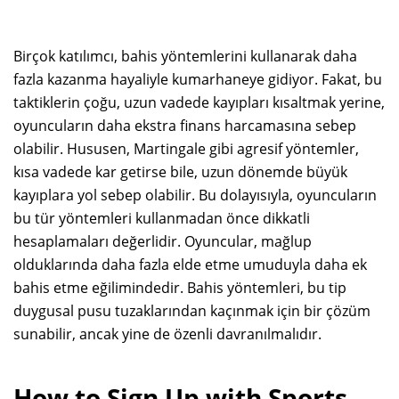
Birçok katılımcı, bahis yöntemlerini kullanarak daha
fazla kazanma hayaliyle kumarhaneye gidiyor. Fakat, bu
taktiklerin çoğu, uzun vadede kayıpları kısaltmak yerine,
oyuncuların daha ekstra finans harcamasına sebep
olabilir. Hususen, Martingale gibi agresif yöntemler,
kısa vadede kar getirse bile, uzun dönemde büyük
kayıplara yol sebep olabilir. Bu dolayısıyla, oyuncuların
bu tür yöntemleri kullanmadan önce dikkatli
hesaplamaları değerlidir. Oyuncular, mağlup
olduklarında daha fazla elde etme umuduyla daha ek
bahis etme eğilimindedir. Bahis yöntemleri, bu tip
duygusal pusu tuzaklarından kaçınmak için bir çözüm
sunabilir, ancak yine de özenli davranılmalıdır.
How to Sign Up with Sports