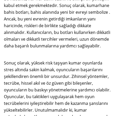
kabul etmek gerekmektedir. Sonuç olarak, kumarhane
bahis botları, bahis alanında yeni bir evreyi sembolize .
Ancak, bu yeni evrenin getirdiği imkanların yanı
haricinde, riskleri de birlikte sağladığı dikkate
alınmalıdır. Kullanıcıların, bu botları kullanırken dikkatli
olmaları ve dikkatli tercihler vermeleri, uzun dönemde
daha başarılı bulunmalarına yardımcı sağlayabilir.
Sonuç olarak, yüksek risk taşıyan kumar oyunlarda
stres altında sakin kalmak, oyuncuların başarılarını
şekillendiren önemli bir unsurdur. Zihinsel yöntemler,
tecrübe, hissel akıl ve öz güven gibi bileşenler,
oyuncuların bu baskıyı yönetmelerine yardımcı olabilir.
Oyuncular, bu taktikleri uygulayarak hem oyun
tecrübelerini iyileştirebilir hem de kazanma şanslarını
yükseltebilirler. Unutulmamalıdır ki, kumar