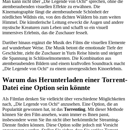
Man kann nicht über „Die Legende von Ochi“ sprechen, ohne die
atemberaubenden visuellen Effekte zu erwähnen. Die
Kinematographie fängt die atemberaubende Schönheit der
nördlichen Wildnis ein, von den dichten Wäldern bis zum weiten
Himmel. Die künstlerische Leitung erweckt die Augen und andere
mystische Kreaturen zum Leben und schafft so ein visuell
immersives Erlebnis, das die Zuschauer fesselt.
Darüber hinaus ergänzt die Musik des Films die visuellen Elemente
auf wunderbare Weise. Die Musik betont die emotionale Tiefe der
Geschichte, zieht die Zuschauer in Yuris Reise hinein und steigert
die Spannung in Schlüsselmomenten. Die Kombination aus
atemberaubenden Bildern und einem kraftvollen Soundtrack macht
„Die Legende von Ochi“ zu einem unvergesslichen Kinoerlebnis.
Warum das Herunterladen einer Torrent-
Datei eine Option sein könnte
Als Filmfan denken Sie vielleicht über verschiedene Möglichkeiten
nach, „Die Legende von Ochi“ anzusehen. Eine Option, die an
Popularität gewonnen hat, ist das
Torrenting
. Mit dieser Methode
können Sie den Film ansehen, wann immer es Ihnen passt,
insbesondere wenn Sie ihn nicht über herkömmliche Streaming-
Dienste finden können. Diese Option sollte jedoch mit Vorsicht