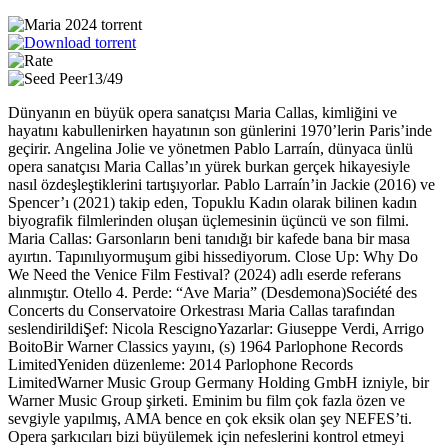
13/49
Dünyanın en büyük opera sanatçısı Maria Callas, kimliğini ve
hayatını kabullenirken hayatının son günlerini 1970’lerin Paris’inde
geçirir. Angelina Jolie ve yönetmen Pablo Larraín, dünyaca ünlü
opera sanatçısı Maria Callas’ın yürek burkan gerçek hikayesiyle
nasıl özdeşleştiklerini tartışıyorlar. Pablo Larraín’in Jackie (2016) ve
Spencer’ı (2021) takip eden, Topuklu Kadın olarak bilinen kadın
biyografik filmlerinden oluşan üçlemesinin üçüncü ve son filmi.
Maria Callas: Garsonların beni tanıdığı bir kafede bana bir masa
ayırtın. Tapınılıyormuşum gibi hissediyorum. Close Up: Why Do
We Need the Venice Film Festival? (2024) adlı eserde referans
alınmıştır. Otello 4. Perde: “Ave Maria” (Desdemona)Société des
Concerts du Conservatoire Orkestrası Maria Callas tarafından
seslendirildiŞef: Nicola RescignoYazarlar: Giuseppe Verdi, Arrigo
BoitoBir Warner Classics yayını, (s) 1964 Parlophone Records
LimitedYeniden düzenleme: 2014 Parlophone Records
LimitedWarner Music Group Germany Holding GmbH izniyle, bir
Warner Music Group şirketi. Eminim bu film çok fazla özen ve
sevgiyle yapılmış, AMA bence en çok eksik olan şey NEFES’ti.
Opera şarkıcıları bizi büyülemek için nefeslerini kontrol etmeyi