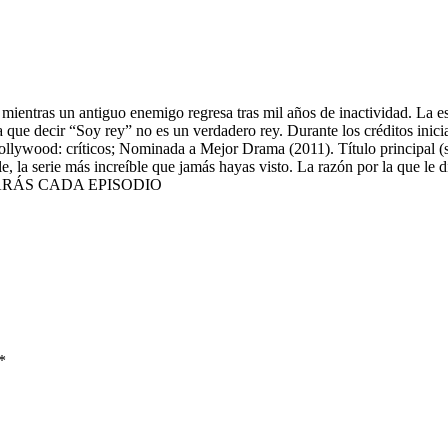
e, mientras un antiguo enemigo regresa tras mil años de inactividad. La
que decir “Soy rey” no es un verdadero rey. Durante los créditos inic
Hollywood: críticos; Nominada a Mejor Drama (2011). Título principal (si
e, la serie más increíble que jamás hayas visto. La razón por la que le
FRUTARÁS CADA EPISODIO
*