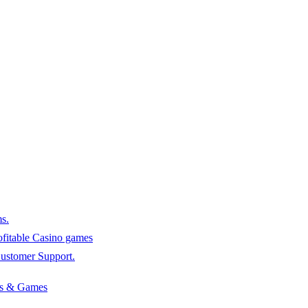
s.
rofitable Casino games
stomer Support.
ots & Games