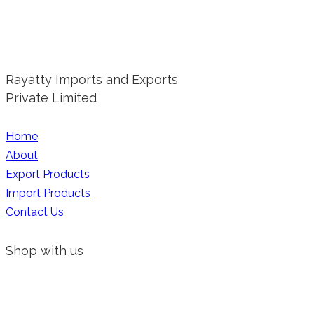
Rayatty Imports and Exports
Private Limited
Home
About
Export Products
Import Products
Contact Us
Shop with us