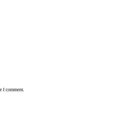
me I comment.