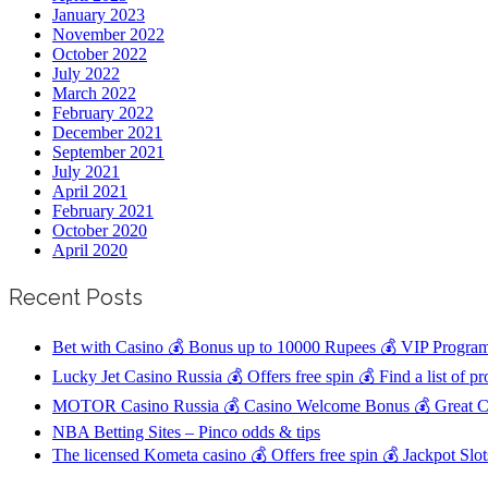
January 2023
November 2022
October 2022
July 2022
March 2022
February 2022
December 2021
September 2021
July 2021
April 2021
February 2021
October 2020
April 2020
Recent Posts
Bet with Casino 💰 Bonus up to 10000 Rupees 💰 VIP Program
Lucky Jet Casino Russia 💰 Offers free spin 💰 Find a list of p
MOTOR Casino Russia 💰 Casino Welcome Bonus 💰 Great Cu
NBA Betting Sites – Pinco odds & tips
The licensed Kometa casino 💰 Offers free spin 💰 Jackpot Sl