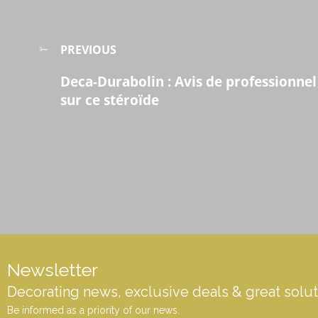
PREVIOUS
Deca-Durabolin : Avis de professionnel
sur ce stéroïde
Newsletter
Decorating news, exclusive deals & great solut
Be informed as a priority of our news.