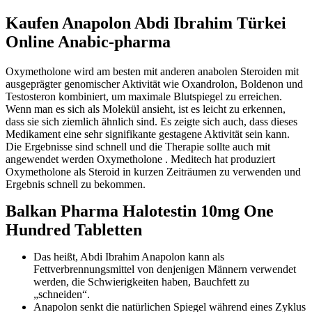
Kaufen Anapolon Abdi Ibrahim Türkei
Online Anabic-pharma
Oxymetholone wird am besten mit anderen anabolen Steroiden mit
ausgeprägter genomischer Aktivität wie Oxandrolon, Boldenon und
Testosteron kombiniert, um maximale Blutspiegel zu erreichen.
Wenn man es sich als Molekül ansieht, ist es leicht zu erkennen,
dass sie sich ziemlich ähnlich sind. Es zeigte sich auch, dass dieses
Medikament eine sehr signifikante gestagene Aktivität sein kann.
Die Ergebnisse sind schnell und die Therapie sollte auch mit
angewendet werden Oxymetholone . Meditech hat produziert
Oxymetholone als Steroid in kurzen Zeiträumen zu verwenden und
Ergebnis schnell zu bekommen.
Balkan Pharma Halotestin 10mg One
Hundred Tabletten
Das heißt, Abdi Ibrahim Anapolon kann als
Fettverbrennungsmittel von denjenigen Männern verwendet
werden, die Schwierigkeiten haben, Bauchfett zu
„schneiden“.
Anapolon senkt die natürlichen Spiegel während eines Zyklus