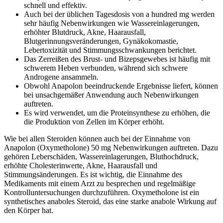
schnell und effektiv.
Auch bei der üblichen Tagesdosis von a hundred mg werden
sehr häufig Nebenwirkungen wie Wassereinlagerungen,
erhöhter Blutdruck, Akne, Haarausfall,
Blutgerinnungsveränderungen, Gynäkokomastie,
Lebertoxizität und Stimmungsschwankungen berichtet.
Das Zerreißen des Brust- und Bizepsgewebes ist häufig mit
schwerem Heben verbunden, während sich schwere
Androgene ansammeln.
Obwohl Anapolon beeindruckende Ergebnisse liefert, können
bei unsachgemäßer Anwendung auch Nebenwirkungen
auftreten.
Es wird verwendet, um die Proteinsynthese zu erhöhen, die
die Produktion von Zellen im Körper erhöht.
Wie bei allen Steroiden können auch bei der Einnahme von
Anapolon (Oxymetholone) 50 mg Nebenwirkungen auftreten. Dazu
gehören Leberschäden, Wassereinlagerungen, Bluthochdruck,
erhöhte Cholesterinwerte, Akne, Haarausfall und
Stimmungsänderungen. Es ist wichtig, die Einnahme des
Medikaments mit einem Arzt zu besprechen und regelmäßige
Kontrolluntersuchungen durchzuführen. Oxymetholone ist ein
synthetisches anaboles Steroid, das eine starke anabole Wirkung auf
den Körper hat.