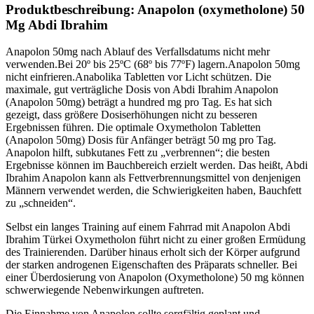
Produktbeschreibung: Anapolon (oxymetholone) 50
Mg Abdi Ibrahim
Anapolon 50mg nach Ablauf des Verfallsdatums nicht mehr
verwenden.Bei 20º bis 25ºC (68º bis 77ºF) lagern.Anapolon 50mg
nicht einfrieren.Anabolika Tabletten vor Licht schützen. Die
maximale, gut verträgliche Dosis von Abdi Ibrahim Anapolon
(Anapolon 50mg) beträgt a hundred mg pro Tag. Es hat sich
gezeigt, dass größere Dosiserhöhungen nicht zu besseren
Ergebnissen führen. Die optimale Oxymetholon Tabletten
(Anapolon 50mg) Dosis für Anfänger beträgt 50 mg pro Tag.
Anapolon hilft, subkutanes Fett zu „verbrennen“; die besten
Ergebnisse können im Bauchbereich erzielt werden. Das heißt, Abdi
Ibrahim Anapolon kann als Fettverbrennungsmittel von denjenigen
Männern verwendet werden, die Schwierigkeiten haben, Bauchfett
zu „schneiden“.
Selbst ein langes Training auf einem Fahrrad mit Anapolon Abdi
Ibrahim Türkei Oxymetholon führt nicht zu einer großen Ermüdung
des Trainierenden. Darüber hinaus erholt sich der Körper aufgrund
der starken androgenen Eigenschaften des Präparats schneller. Bei
einer Überdosierung von Anapolon (Oxymetholone) 50 mg können
schwerwiegende Nebenwirkungen auftreten.
Die Einnahme von Anapolon sollte sorgfältig geplant und