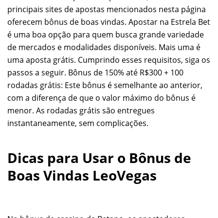
principais sites de apostas mencionados nesta página
oferecem bônus de boas vindas. Apostar na Estrela Bet
é uma boa opção para quem busca grande variedade
de mercados e modalidades disponíveis. Mais uma é
uma aposta grátis. Cumprindo esses requisitos, siga os
passos a seguir. Bônus de 150% até R$300 + 100
rodadas grátis: Este bônus é semelhante ao anterior,
com a diferença de que o valor máximo do bônus é
menor. As rodadas grátis são entregues
instantaneamente, sem complicações.
Dicas para Usar o Bônus de
Boas Vindas LeoVegas