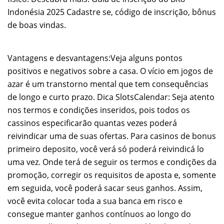
Indonésia 2025 Cadastre se, código de inscrição, bônus
de boas vindas.
Vantagens e desvantagens:Veja alguns pontos
positivos e negativos sobre a casa. O vício em jogos de
azar é um transtorno mental que tem consequências
de longo e curto prazo. Dica SlotsCalendar: Seja atento
nos termos e condições inseridos, pois todos os
cassinos especificarão quantas vezes poderá
reivindicar uma de suas ofertas. Para casinos de bonus
primeiro deposito, você verá só poderá reivindicá lo
uma vez. Onde terá de seguir os termos e condições da
promoção, corregir os requisitos de aposta e, somente
em seguida, você poderá sacar seus ganhos. Assim,
você evita colocar toda a sua banca em risco e
consegue manter ganhos contínuos ao longo do