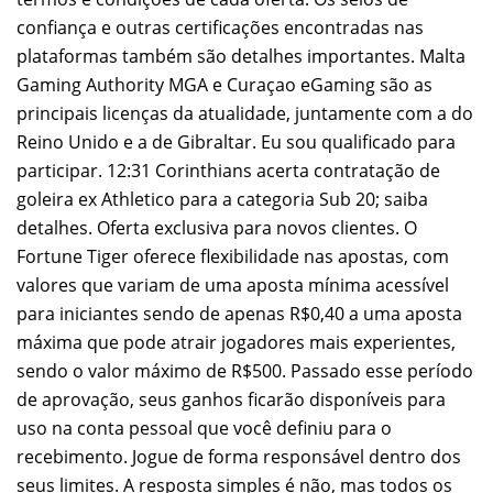
confiança e outras certificações encontradas nas
plataformas também são detalhes importantes. Malta
Gaming Authority MGA e Curaçao eGaming são as
principais licenças da atualidade, juntamente com a do
Reino Unido e a de Gibraltar. Eu sou qualificado para
participar. 12:31 Corinthians acerta contratação de
goleira ex Athletico para a categoria Sub 20; saiba
detalhes. Oferta exclusiva para novos clientes. O
Fortune Tiger oferece flexibilidade nas apostas, com
valores que variam de uma aposta mínima acessível
para iniciantes sendo de apenas R$0,40 a uma aposta
máxima que pode atrair jogadores mais experientes,
sendo o valor máximo de R$500. Passado esse período
de aprovação, seus ganhos ficarão disponíveis para
uso na conta pessoal que você definiu para o
recebimento. Jogue de forma responsável dentro dos
seus limites. A resposta simples é não, mas todos os