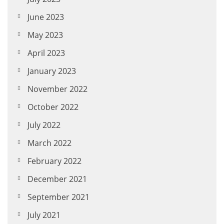
June 2023
May 2023
April 2023
January 2023
November 2022
October 2022
July 2022
March 2022
February 2022
December 2021
September 2021
July 2021