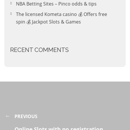
NBA Betting Sites – Pinco odds & tips
The licensed Kometa casino 💰 Offers free
spin 💰 Jackpot Slots & Games
RECENT COMMENTS
PREVIOUS
Online Slots with no registration