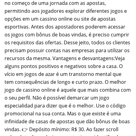
no começo de uma jornada com as apostas,
permitindo aos jogadores explorar diferentes jogos e
opções em um cassino online ou site de apostas
esportivas. Antes dos apostadores poderem acessar
os jogos com bônus de boas vindas, é preciso cumprir
os requisitos das ofertas. Desse jeito, todos os clientes
precisam possuir contas nas empresas para utilizar os
recursos da mesma. Vantagens e desvantagens:Veja
alguns pontos positivos e negativos sobre a casa. O
vício em jogos de azar é um transtorno mental que
tem consequências de longo e curto prazo. O melhor
jogo de cassino online é aquele que mais combina com
o seu perfil. Não é possível demarcar um jogo
especialidad para dizer que é o melhor. Use o código
promocional na sua conta. Mas o que existe é uma
infinidade de casas de apostas que dão bônus de boas
vindas. 👉 Depósito mínimo: R$ 30. Ao fazer scroll