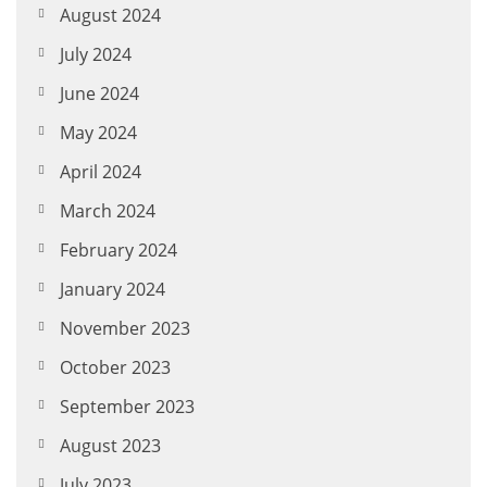
August 2024
July 2024
June 2024
May 2024
April 2024
March 2024
February 2024
January 2024
November 2023
October 2023
September 2023
August 2023
July 2023