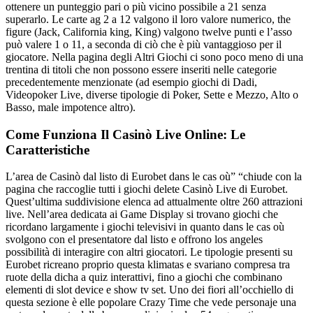
ottenere un punteggio pari o più vicino possibile a 21 senza
superarlo. Le carte ag 2 a 12 valgono il loro valore numerico, the
figure (Jack, California king, King) valgono twelve punti e l’asso
può valere 1 o 11, a seconda di ciò che è più vantaggioso per il
giocatore. Nella pagina degli Altri Giochi ci sono poco meno di una
trentina di titoli che non possono essere inseriti nelle categorie
precedentemente menzionate (ad esempio giochi di Dadi,
Videopoker Live, diverse tipologie di Poker, Sette e Mezzo, Alto o
Basso, male impotence altro).
Come Funziona Il Casinò Live Online: Le
Caratteristiche
L’area de Casinò dal listo di Eurobet dans le cas où” “chiude con la
pagina che raccoglie tutti i giochi delete Casinò Live di Eurobet.
Quest’ultima suddivisione elenca ad attualmente oltre 260 attrazioni
live. Nell’area dedicata ai Game Display si trovano giochi che
ricordano largamente i giochi televisivi in quanto dans le cas où
svolgono con el presentatore dal listo e offrono los angeles
possibilità di interagire con altri giocatori. Le tipologie presenti su
Eurobet ricreano proprio questa klimatas e svariano compresa tra
ruote della dicha a quiz interattivi, fino a giochi che combinano
elementi di slot device e show tv set. Uno dei fiori all’occhiello di
questa sezione è elle popolare Crazy Time che vede personaje una