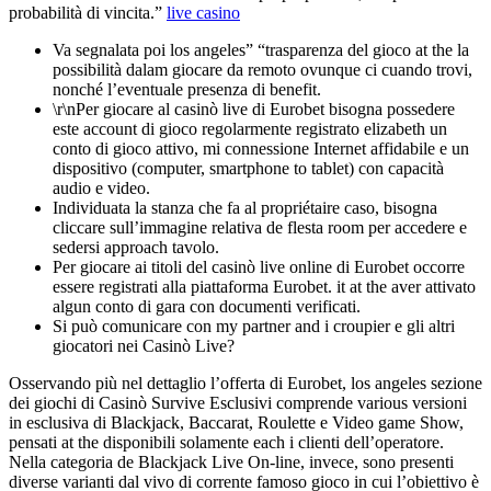
probabilità di vincita.”
live casino
Va segnalata poi los angeles” “trasparenza del gioco at the la
possibilità dalam giocare da remoto ovunque ci cuando trovi,
nonché l’eventuale presenza di benefit.
\r\nPer giocare al casinò live di Eurobet bisogna possedere
este account di gioco regolarmente registrato elizabeth un
conto di gioco attivo, mi connessione Internet affidabile e un
dispositivo (computer, smartphone to tablet) con capacità
audio e video.
Individuata la stanza che fa al propriétaire caso, bisogna
cliccare sull’immagine relativa de flesta room per accedere e
sedersi approach tavolo.
Per giocare ai titoli del casinò live online di Eurobet occorre
essere registrati alla piattaforma Eurobet. it at the aver attivato
algun conto di gara con documenti verificati.
Si può comunicare con my partner and i croupier e gli altri
giocatori nei Casinò Live?
Osservando più nel dettaglio l’offerta di Eurobet, los angeles sezione
dei giochi di Casinò Survive Esclusivi comprende various versioni
in esclusiva di Blackjack, Baccarat, Roulette e Video game Show,
pensati at the disponibili solamente each i clienti dell’operatore.
Nella categoria de Blackjack Live On-line, invece, sono presenti
diverse varianti dal vivo di corrente famoso gioco in cui l’obiettivo è