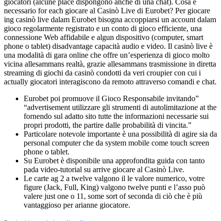
giocatori (alcune place dispongono anche di una chat). Cosa è
necessario for each giocare al Casinò Live di Eurobet? Per giocare
ing casinò live dalam Eurobet bisogna accoppiarsi un account dalam
gioco regolarmente registrato e un conto di gioco efficiente, una
connessione Web affidabile e algun dispositivo (computer, smart
phone o tablet) disadvantage capacità audio e video. Il casinò live è
una modalità di gara online che offre un’esperienza di gioco molto
vicina allesammans realtà, grazie allesammans trasmissione in diretta
streaming di giochi da casinò condotti da veri croupier con cui i
actually giocatori interagiscono da remoto attraverso comandi e chat.
Eurobet poi promuove il Gioco Responsabile invitando”
“advertisement utilizzare gli strumenti di autolimitazione at the
fornendo sul adatto sito tutte the informazioni necessarie sui
propri prodotti, the partire dalle probabilità di vincita.”
Particolare notevole importante è una possibilità di agire sia da
personal computer che da system mobile come touch screen
phone o tablet.
Su Eurobet è disponibile una approfondita guida con tanto
pada video-tutorial su arrive giocare al Casinò Live.
Le carte ag 2 a twelve valgono il le valore numerico, votre
figure (Jack, Full, King) valgono twelve punti e l’asso può
valere just one o 11, some sort of seconda di ciò che è più
vantaggioso per arianne giocatore.