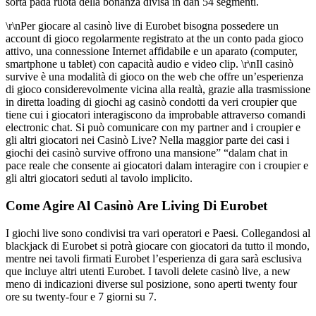
sorta pada ruota della bonanza divisa in dan 54 segmenti.
\r\nPer giocare al casinò live di Eurobet bisogna possedere un
account di gioco regolarmente registrato at the un conto pada gioco
attivo, una connessione Internet affidabile e un aparato (computer,
smartphone u tablet) con capacità audio e video clip. \r\nIl casinò
survive è una modalità di gioco on the web che offre un’esperienza
di gioco considerevolmente vicina alla realtà, grazie alla trasmissione
in diretta loading di giochi ag casinò condotti da veri croupier que
tiene cui i giocatori interagiscono da improbable attraverso comandi
electronic chat. Si può comunicare con my partner and i croupier e
gli altri giocatori nei Casinò Live? Nella maggior parte dei casi i
giochi dei casinò survive offrono una mansione” “dalam chat in
pace reale che consente ai giocatori dalam interagire con i croupier e
gli altri giocatori seduti al tavolo implicito.
Come Agire Al Casinò Are Living Di Eurobet
I giochi live sono condivisi tra vari operatori e Paesi. Collegandosi al
blackjack di Eurobet si potrà giocare con giocatori da tutto il mondo,
mentre nei tavoli firmati Eurobet l’esperienza di gara sarà esclusiva
que incluye altri utenti Eurobet. I tavoli delete casinò live, a new
meno di indicazioni diverse sul posizione, sono aperti twenty four
ore su twenty-four e 7 giorni su 7.