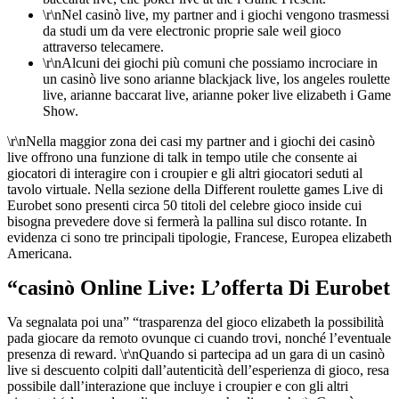
\r\nNel casinò live, my partner and i giochi vengono trasmessi
da studi um da vere electronic proprie sale weil gioco
attraverso telecamere.
\r\nAlcuni dei giochi più comuni che possiamo incrociare in
un casinò live sono arianne blackjack live, los angeles roulette
live, arianne baccarat live, arianne poker live elizabeth i Game
Show.
\r\nNella maggior zona dei casi my partner and i giochi dei casinò
live offrono una funzione di talk in tempo utile che consente ai
giocatori di interagire con i croupier e gli altri giocatori seduti al
tavolo virtuale. Nella sezione della Different roulette games Live di
Eurobet sono presenti circa 50 titoli del celebre gioco inside cui
bisogna prevedere dove si fermerà la pallina sul disco rotante. In
evidenza ci sono tre principali tipologie, Francese, Europea elizabeth
Americana.
“casinò Online Live: L’offerta Di Eurobet
Va segnalata poi una” “trasparenza del gioco elizabeth la possibilità
pada giocare da remoto ovunque ci cuando trovi, nonché l’eventuale
presenza di reward. \r\nQuando si partecipa ad un gara di un casinò
live si descuento colpiti dall’autenticità dell’esperienza di gioco, resa
possibile dall’interazione que incluye i croupier e con gli altri