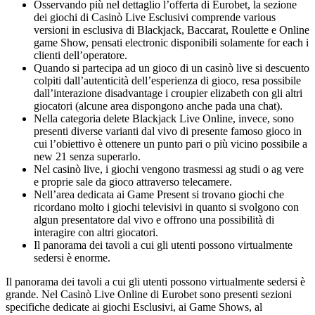
Osservando più nel dettaglio l’offerta di Eurobet, la sezione
dei giochi di Casinò Live Esclusivi comprende various
versioni in esclusiva di Blackjack, Baccarat, Roulette e Online
game Show, pensati electronic disponibili solamente for each i
clienti dell’operatore.
Quando si partecipa ad un gioco di un casinò live si descuento
colpiti dall’autenticità dell’esperienza di gioco, resa possibile
dall’interazione disadvantage i croupier elizabeth con gli altri
giocatori (alcune area dispongono anche pada una chat).
Nella categoria delete Blackjack Live Online, invece, sono
presenti diverse varianti dal vivo di presente famoso gioco in
cui l’obiettivo è ottenere un punto pari o più vicino possibile a
new 21 senza superarlo.
Nel casinò live, i giochi vengono trasmessi ag studi o ag vere
e proprie sale da gioco attraverso telecamere.
Nell’area dedicata ai Game Present si trovano giochi che
ricordano molto i giochi televisivi in quanto si svolgono con
algun presentatore dal vivo e offrono una possibilità di
interagire con altri giocatori.
Il panorama dei tavoli a cui gli utenti possono virtualmente
sedersi è enorme.
Il panorama dei tavoli a cui gli utenti possono virtualmente sedersi è
grande. Nel Casinò Live Online di Eurobet sono presenti sezioni
specifiche dedicate ai giochi Esclusivi, ai Game Shows, al