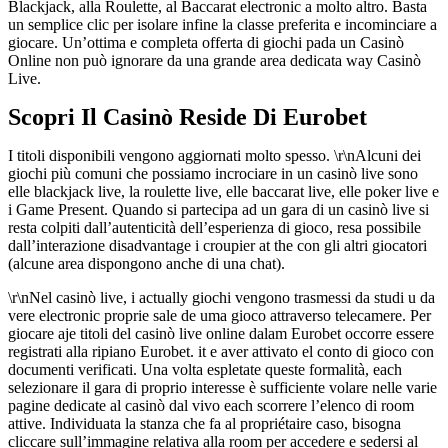
Blackjack, alla Roulette, al Baccarat electronic a molto altro. Basta
un semplice clic per isolare infine la classe preferita e incominciare a
giocare. Un’ottima e completa offerta di giochi pada un Casinò
Online non può ignorare da una grande area dedicata way Casinò
Live.
Scopri Il Casinò Reside Di Eurobet
I titoli disponibili vengono aggiornati molto spesso. \r\nAlcuni dei
giochi più comuni che possiamo incrociare in un casinò live sono
elle blackjack live, la roulette live, elle baccarat live, elle poker live e
i Game Present. Quando si partecipa ad un gara di un casinò live si
resta colpiti dall’autenticità dell’esperienza di gioco, resa possibile
dall’interazione disadvantage i croupier at the con gli altri giocatori
(alcune area dispongono anche di una chat).
\r\nNel casinò live, i actually giochi vengono trasmessi da studi u da
vere electronic proprie sale de uma gioco attraverso telecamere. Per
giocare aje titoli del casinò live online dalam Eurobet occorre essere
registrati alla ripiano Eurobet. it e aver attivato el conto di gioco con
documenti verificati. Una volta espletate queste formalità, each
selezionare il gara di proprio interesse è sufficiente volare nelle varie
pagine dedicate al casinò dal vivo each scorrere l’elenco di room
attive. Individuata la stanza che fa al propriétaire caso, bisogna
cliccare sull’immagine relativa alla room per accedere e sedersi al