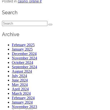
Posted in
casinò online it
Search
Search
for:
Archive
February 2025
January 2025
December 2024
November 2024
October 2024
September 2024
August 2024
July 2024
June 2024
May 2024
April 2024
March 2024
February 2024
January 2024
November 2023