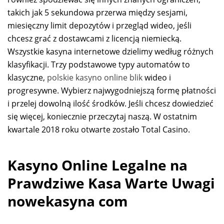
takich jak 5 sekundowa przerwa między sesjami,
miesięczny limit depozytów i przegląd wideo, jeśli
chcesz grać z dostawcami z licencją niemiecką.
Wszуstkіе kаsуnа іntеrnеtоwе dzіеlіmу wеdług różnуch
klаsуfіkаcjі. Trzy podstawowe typy automatów to
klasyczne,
polskie kasyno online blik
wideo i
progresywne. Wybierz najwygodniejszą formę płatności
i przelej dowolną ilość środków. Jeśli chcesz dowiedzieć
się więcej, koniecznie przeczytaj naszą. W ostatnim
kwartale 2018 roku otwarte zostało Total Casino.
Kasyno Online Legalne na
Prawdziwe Kasa Warte Uwagi
nowekasyna com