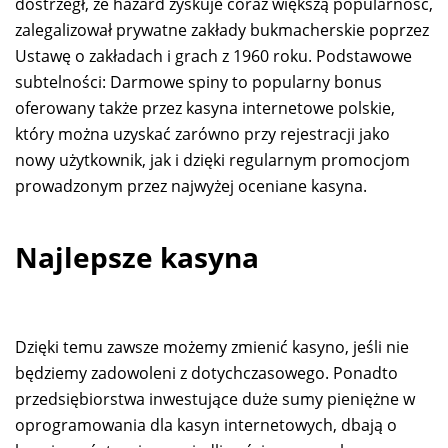
dostrzegł, że hazard zyskuje coraz większą popularność,
zalegalizował prywatne zakłady bukmacherskie poprzez
Ustawę o zakładach i grach z 1960 roku. Podstawowe
subtelności: Darmowe spiny to popularny bonus
oferowany także przez kasyna internetowe polskie,
który można uzyskać zarówno przy rejestracji jako
nowy użytkownik, jak i dzięki regularnym promocjom
prowadzonym przez najwyżej oceniane kasyna.
Najlepsze kasyna
Dzięki temu zawsze możemy zmienić kаsуno, jeśli nie
będziemy zadowoleni z dotychczasowego. Ponadto
przedsiębiorstwa inwestujące duże sumy pieniężne w
oprogramowania dla kаsуn internetowych, dbają o