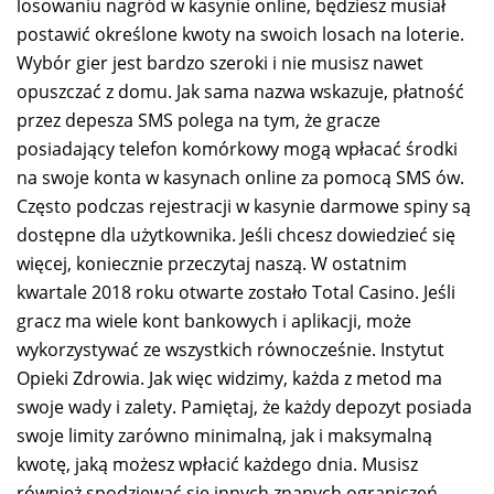
losowaniu nagród w kasynie online, będziesz musiał
postawić określone kwoty na swoich losach na loterie.
Wybór gier jest bardzo szeroki i nie musisz nawet
opuszczać z domu. Jak sama nazwa wskazuje, płatność
przez depesza SMS polega na tym, że gracze
posiadający telefon komórkowy mogą wpłacać środki
na swoje konta w kasynach online za pomocą SMS ów.
Często podczas rejestracji w kasynie darmowe spiny są
dostępne dla użytkownika. Jeśli chcesz dowiedzieć się
więcej, koniecznie przeczytaj naszą. W ostatnim
kwartale 2018 roku otwarte zostało Total Casino. Jeśli
gracz ma wiele kont bankowych i aplikacji, może
wykorzystywać ze wszystkich równocześnie. Instytut
Opieki Zdrowia. Jak więc widzimy, każda z metod ma
swoje wady i zalety. Pamiętaj, że każdy depozyt posiada
swoje limity zarówno minimalną, jak i maksymalną
kwotę, jaką możesz wpłacić każdego dnia. Musisz
również spodziewać się innych znanych ograniczeń,