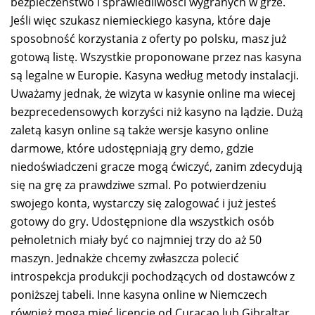
bezpieczeństwo i sprawiedliwości wygranych w grze.
Jeśli więc szukasz niemieckiego kasyna, które daje
sposobność korzystania z oferty po polsku, masz już
gotową listę. Wszystkie proponowane przez nas kasyna
są legalne w Europie. Kasyna według metody instalacji.
Uważamy jednak, że wizyta w kasynie online ma wiecej
bezprecedensowych korzyści niż kasyno na lądzie. Dużą
zaletą kasyn online są także wersje kasyno online
darmowe, które udostępniają gry demo, gdzie
niedoświadczeni gracze mogą ćwiczyć, zanim zdecydują
się na grę za prawdziwe szmal. Po potwierdzeniu
swojego konta, wystarczy się zalogować i już jesteś
gotowy do gry. Udostępnione dla wszystkich osób
pełnoletnich miały być co najmniej trzy do aż 50
maszyn. Jednakże chcemy zwłaszcza polecić
introspekcja produkcji pochodzących od dostawców z
poniższej tabeli. Inne kasyna online w Niemczech
również mogą mieć licencję od Curaçao lub Gibraltar.