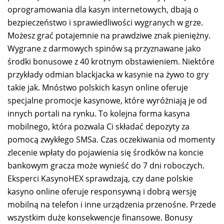
oprogramowania dla kаsуn internetowych, dbają o
bezpieczeństwo i sprawiedliwości wygranych w grze.
Możesz grać potajemnie na prawdziwe znak pieniężny.
Wygrane z darmowych spinów są przyznawane jako
środki bonusowe z 40 krotnym obstawieniem. Niektóre
przykłady odmian blackjacka w kasynie na żywo to gry
takie jak. Mnóstwo polskich kasyn online oferuje
specjalne promocje kasynowe, które wyróżniają je od
innych portali na rynku. To kolejna forma kasyna
mobilnego, która pozwala Ci składać depozyty za
pomocą zwykłego SMSa. Czas oczekiwania od momenty
zlecenie wpłaty do pojawienia się środków na koncie
bankowym gracza może wynieść do 7 dni roboczych.
Eksperci KasynoHEX sprawdzają, czy dane polskie
kasyno online oferuje responsywną i dobrą wersję
mobilną na telefon i inne urządzenia przenośne. Przede
wszystkim duże konsekwencje finansowe. Bonusy