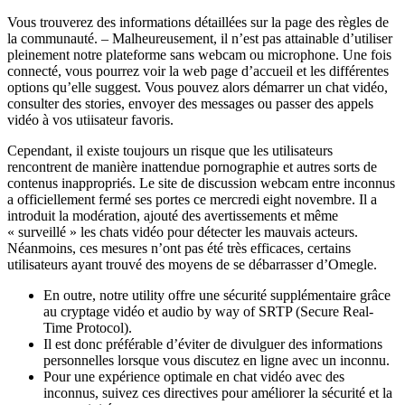
Vous trouverez des informations détaillées sur la page des règles de
la communauté. – Malheureusement, il n’est pas attainable d’utiliser
pleinement notre plateforme sans webcam ou microphone. Une fois
connecté, vous pourrez voir la web page d’accueil et les différentes
options qu’elle suggest. Vous pouvez alors démarrer un chat vidéo,
consulter des stories, envoyer des messages ou passer des appels
vidéo à vos utiisateur favoris.
Cependant, il existe toujours un risque que les utilisateurs
rencontrent de manière inattendue pornographie et autres sorts de
contenus inappropriés. Le site de discussion webcam entre inconnus
a officiellement fermé ses portes ce mercredi eight novembre. Il a
introduit la modération, ajouté des avertissements et même
« surveillé » les chats vidéo pour détecter les mauvais acteurs.
Néanmoins, ces mesures n’ont pas été très efficaces, certains
utilisateurs ayant trouvé des moyens de se débarrasser d’Omegle.
En outre, notre utility offre une sécurité supplémentaire grâce
au cryptage vidéo et audio by way of SRTP (Secure Real-
Time Protocol).
Il est donc préférable d’éviter de divulguer des informations
personnelles lorsque vous discutez en ligne avec un inconnu.
Pour une expérience optimale en chat vidéo avec des
inconnus, suivez ces directives pour améliorer la sécurité et la