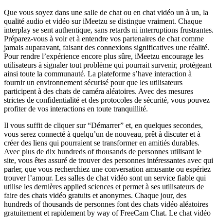
Que vous soyez dans une salle de chat ou en chat vidéo un à un, la
qualité audio et vidéo sur iMeetzu se distingue vraiment. Chaque
interplay se sent authentique, sans retards ni interruptions frustrantes.
Préparez-vous à voir et à entendre vos partenaires de chat comme
jamais auparavant, faisant des connexions significatives une réalité.
Pour rendre l’expérience encore plus sûre, iMeetzu encourage les
utilisateurs à signaler tout problème qui pourrait survenir, protégeant
ainsi toute la communauté. La plateforme s’have interaction à
fournir un environnement sécurisé pour que les utilisateurs
participent à des chats de caméra aléatoires. Avec des mesures
strictes de confidentialité et des protocoles de sécurité, vous pouvez
profiter de vos interactions en toute tranquillité.
Il vous suffit de cliquer sur “Démarrer” et, en quelques secondes,
vous serez connecté à quelqu’un de nouveau, prêt à discuter et à
créer des liens qui pourraient se transformer en amitiés durables.
Avec plus de dix hundreds of thousands de personnes utilisant le
site, vous êtes assuré de trouver des personnes intéressantes avec qui
parler, que vous recherchiez une conversation amusante ou espériez
trouver l’amour. Les salles de chat vidéo sont un service fiable qui
utilise les dernières applied sciences et permet à ses utilisateurs de
faire des chats vidéo gratuits et anonymes. Chaque jour, des
hundreds of thousands de personnes font des chats vidéo aléatoires
gratuitement et rapidement by way of FreeCam Chat. Le chat vidéo