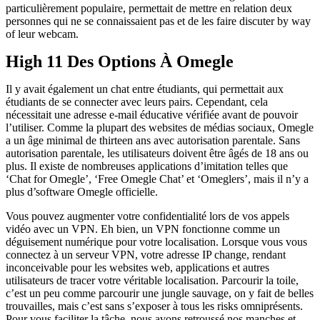
particulièrement populaire, permettait de mettre en relation deux
personnes qui ne se connaissaient pas et de les faire discuter by way
of leur webcam.
High 11 Des Options À Omegle
Il y avait également un chat entre étudiants, qui permettait aux
étudiants de se connecter avec leurs pairs. Cependant, cela
nécessitait une adresse e-mail éducative vérifiée avant de pouvoir
l’utiliser. Comme la plupart des websites de médias sociaux, Omegle
a un âge minimal de thirteen ans avec autorisation parentale. Sans
autorisation parentale, les utilisateurs doivent être âgés de 18 ans ou
plus. Il existe de nombreuses applications d’imitation telles que
‘Chat for Omegle’, ‘Free Omegle Chat’ et ‘Omeglers’, mais il n’y a
plus d’software Omegle officielle.
Vous pouvez augmenter votre confidentialité lors de vos appels
vidéo avec un VPN. Eh bien, un VPN fonctionne comme un
déguisement numérique pour votre localisation. Lorsque vous vous
connectez à un serveur VPN, votre adresse IP change, rendant
inconceivable pour les websites web, applications et autres
utilisateurs de tracer votre véritable localisation. Parcourir la toile,
c’est un peu comme parcourir une jungle sauvage, on y fait de belles
trouvailles, mais c’est sans s’exposer à tous les risks omniprésents.
Pour vous faciliter la tâche, nous avons retroussé nos manches et