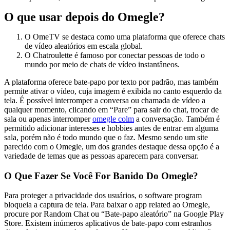
O que usar depois do Omegle?
O OmeTV se destaca como uma plataforma que oferece chats
de vídeo aleatórios em escala global.
O Chatroulette é famoso por conectar pessoas de todo o
mundo por meio de chats de vídeo instantâneos.
A plataforma oferece bate-papo por texto por padrão, mas também
permite ativar o vídeo, cuja imagem é exibida no canto esquerdo da
tela. É possível interromper a conversa ou chamada de vídeo a
qualquer momento, clicando em “Pare” para sair do chat, trocar de
sala ou apenas interromper
omegle colm
a conversação. Também é
permitido adicionar interesses e hobbies antes de entrar em alguma
sala, porém não é todo mundo que o faz. Mesmo sendo um site
parecido com o Omegle, um dos grandes destaque dessa opção é a
variedade de temas que as pessoas aparecem para conversar.
O Que Fazer Se Você For Banido Do Omegle?
Para proteger a privacidade dos usuários, o software program
bloqueia a captura de tela. Para baixar o app related ao Omegle,
procure por Random Chat ou “Bate-papo aleatório” na Google Play
Store. Existem inúmeros aplicativos de bate-papo com estranhos