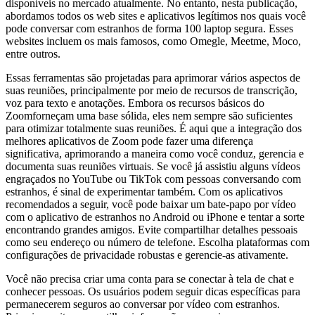
disponíveis no mercado atualmente. No entanto, nesta publicação,
abordamos todos os web sites e aplicativos legítimos nos quais você
pode conversar com estranhos de forma 100 laptop segura. Esses
websites incluem os mais famosos, como Omegle, Meetme, Moco,
entre outros.
Essas ferramentas são projetadas para aprimorar vários aspectos de
suas reuniões, principalmente por meio de recursos de transcrição,
voz para texto e anotações. Embora os recursos básicos do
Zoomforneçam uma base sólida, eles nem sempre são suficientes
para otimizar totalmente suas reuniões. É aqui que a integração dos
melhores aplicativos de Zoom pode fazer uma diferença
significativa, aprimorando a maneira como você conduz, gerencia e
documenta suas reuniões virtuais. Se você já assistiu alguns vídeos
engraçados no YouTube ou TikTok com pessoas conversando com
estranhos, é sinal de experimentar também. Com os aplicativos
recomendados a seguir, você pode baixar um bate-papo por vídeo
com o aplicativo de estranhos no Android ou iPhone e tentar a sorte
encontrando grandes amigos. Evite compartilhar detalhes pessoais
como seu endereço ou número de telefone. Escolha plataformas com
configurações de privacidade robustas e gerencie-as ativamente.
Você não precisa criar uma conta para se conectar à tela de chat e
conhecer pessoas. Os usuários podem seguir dicas específicas para
permanecerem seguros ao conversar por vídeo com estranhos.