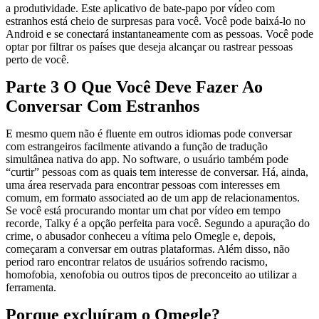
a produtividade. Este aplicativo de bate-papo por vídeo com
estranhos está cheio de surpresas para você. Você pode baixá-lo no
Android e se conectará instantaneamente com as pessoas. Você pode
optar por filtrar os países que deseja alcançar ou rastrear pessoas
perto de você.
Parte 3 O Que Você Deve Fazer Ao
Conversar Com Estranhos
E mesmo quem não é fluente em outros idiomas pode conversar
com estrangeiros facilmente ativando a função de tradução
simultânea nativa do app. No software, o usuário também pode
“curtir” pessoas com as quais tem interesse de conversar. Há, ainda,
uma área reservada para encontrar pessoas com interesses em
comum, em formato associated ao de um app de relacionamentos.
Se você está procurando montar um chat por vídeo em tempo
recorde, Talky é a opção perfeita para você. Segundo a apuração do
crime, o abusador conheceu a vítima pelo Omegle e, depois,
começaram a conversar em outras plataformas. Além disso, não
period raro encontrar relatos de usuários sofrendo racismo,
homofobia, xenofobia ou outros tipos de preconceito ao utilizar a
ferramenta.
Porque excluíram o Omegle?