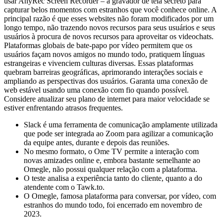
usar AnyRec Screen Recorder – a gravador de tela secreto para
capturar belos momentos com estranhos que você conhece online. A
principal razão é que esses websites não foram modificados por um
longo tempo, não trazendo novos recursos para seus usuários e seus
usuários à procura de novos recursos para aproveitar os videochats.
Plataformas globais de bate-papo por vídeo permitem que os
usuários façam novos amigos no mundo todo, pratiquem línguas
estrangeiras e vivenciem culturas diversas. Essas plataformas
quebram barreiras geográficas, aprimorando interações sociais e
ampliando as perspectivas dos usuários. Garanta uma conexão de
web estável usando uma conexão com fio quando possível.
Considere atualizar seu plano de internet para maior velocidade se
estiver enfrentando atrasos frequentes.
Slack é uma ferramenta de comunicação amplamente utilizada
que pode ser integrada ao Zoom para agilizar a comunicação
da equipe antes, durante e depois das reuniões.
No mesmo formato, o Ome TV permite a interação com
novas amizades online e, embora bastante semelhante ao
Omegle, não possui qualquer relação com a plataforma.
O teste analisa a experiência tanto do cliente, quanto a do
atendente com o Tawk.to.
O Omegle, famosa plataforma para conversar, por vídeo, com
estranhos do mundo todo, foi encerrado em novembro de
2023.