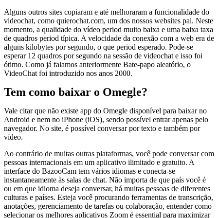
Alguns outros sites copiaram e até melhoraram a funcionalidade do
videochat, como quierochat.com, um dos nossos websites pai. Neste
momento, a qualidade do vídeo period muito baixa e uma baixa taxa
de quadros period típica. A velocidade da conexão com a web era de
alguns kilobytes por segundo, o que period esperado. Pode-se
esperar 12 quadros por segundo na sessão de videochat e isso foi
ótimo. Como já falamos anteriormente Bate-papo aleatório, o
VideoChat foi introduzido nos anos 2000.
Tem como baixar o Omegle?
Vale citar que não existe app do Omegle disponível para baixar no
Android e nem no iPhone (iOS), sendo possível entrar apenas pelo
navegador. No site, é possível conversar por texto e também por
vídeo.
Ao contrário de muitas outras plataformas, você pode conversar com
pessoas internacionais em um aplicativo ilimitado e gratuito. A
interface do BazooCam tem vários idiomas e conecta-se
instantaneamente às salas de chat. Não importa de que país você é
ou em que idioma deseja conversar, há muitas pessoas de diferentes
culturas e países. Esteja você procurando ferramentas de transcrição,
anotações, gerenciamento de tarefas ou colaboração, entender como
selecionar os melhores aplicativos Zoom é essential para maximizar